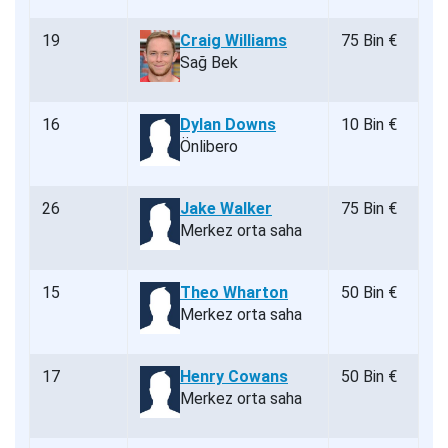
19
Craig Williams
75 Bin €
Sağ Bek
16
Dylan Downs
10 Bin €
Önlibero
26
Jake Walker
75 Bin €
Merkez orta saha
15
Theo Wharton
50 Bin €
Merkez orta saha
17
Henry Cowans
50 Bin €
Merkez orta saha