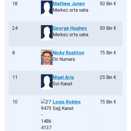
18
Mathew Jones
50 Bin €
Merkez orta saha
24
George Hughes
50 Bin €
Merkez orta saha
8
Nicky Rushton
75 Bin €
On Numara
11
Nigel Aris
25 Bin €
Sol Kanat
10
Louis Robles
75 Bin €
Sağ Kanat