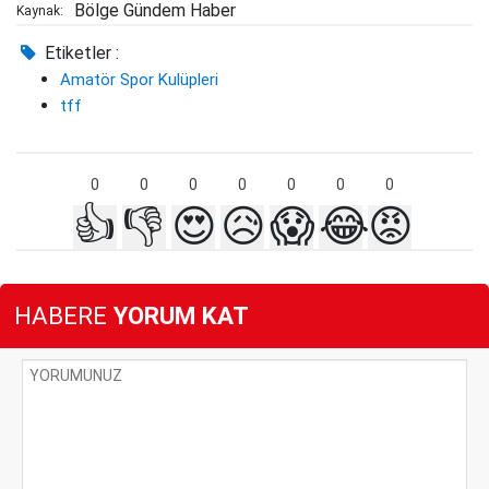
Bölge Gündem Haber
Kaynak:
Etiketler :
Amatör Spor Kulüpleri
tff
0
0
0
0
0
0
0
👍
👎
😍
😥
😱
😂
😡
HABERE
YORUM KAT