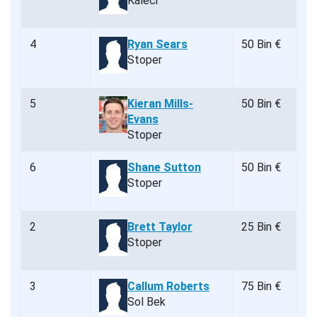
Kaleci
4
Ryan Sears
50 Bin €
Stoper
5
Kieran Mills-
50 Bin €
Evans
Stoper
6
Shane Sutton
50 Bin €
Stoper
2
Brett Taylor
25 Bin €
Stoper
3
Callum Roberts
75 Bin €
Sol Bek