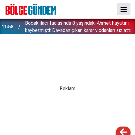
:
Böcek ilacı faciasında 8 yaşındaki Ahmet hayatını
11:58
kaybetmişti: Davadan çıkan karar vicdanları sızlattı!