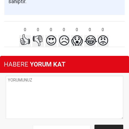
sahiptir.
0
0
0
0
0
0
0
👍
👎
😍
😥
😱
😂
😡
HABERE
YORUM KAT