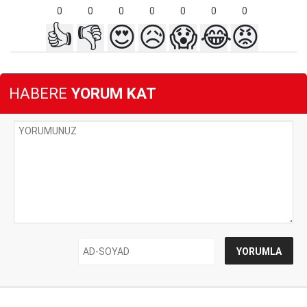
0
0
0
0
0
0
0
👍
👎
😍
😥
😱
😂
😡
HABERE
YORUM KAT