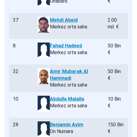
Önlibero
€
37
Mehdi Abeid
2.00
Merkez orta saha
mil. €
8
Fahad Hadeed
50 Bin
Merkez orta saha
€
32
Amir Mubarak Al
50 Bin
Hammadi
€
Merkez orta saha
10
Abdulla Malalla
10 Bin
Merkez orta saha
€
28
Benjamin Ayim
150 Bin
On Numara
€