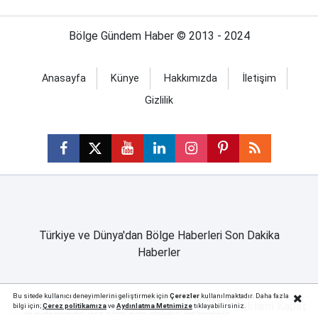
Bölge Gündem Haber © 2013 - 2024
Anasayfa
Künye
Hakkımızda
İletişim
Gizlilik
Türkiye ve Dünya'dan Bölge Haberleri Son Dakika
Haberler
Günün Tüm Önemli haberleri Türkiye ve Dünya
Bu sitede kullanıcı deneyimlerini geliştirmek için
Çerezler
kullanılmaktadır. Daha fazla
Reklamı Kapat
bilgi için;
Çerez politika
mıza
ve
Aydınlatma Metnimize
tıklayabilirsiniz.
gündeminde yer alan son dakika gelişmeleri artık Bölge