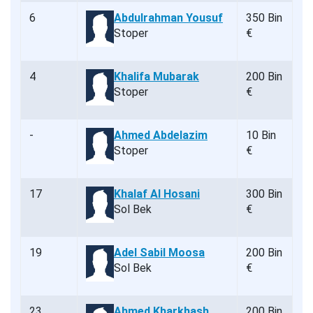
6
Abdulrahman Yousuf
350 Bin
Stoper
€
4
Khalifa Mubarak
200 Bin
Stoper
€
-
Ahmed Abdelazim
10 Bin
Stoper
€
17
Khalaf Al Hosani
300 Bin
Sol Bek
€
19
Adel Sabil Moosa
200 Bin
Sol Bek
€
23
Ahmed Kharkhash
200 Bin