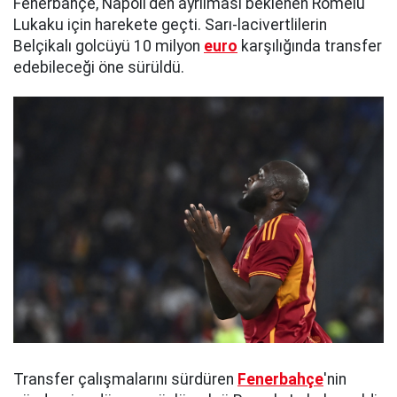
Fenerbahçe, Napoli'den ayrılması beklenen Romelu
Lukaku için harekete geçti. Sarı-lacivertlilerin
Belçikalı golcüyü 10 milyon
euro
karşılığında transfer
edebileceği öne sürüldü.
Transfer çalışmalarını sürdüren
Fenerbahçe
'nin