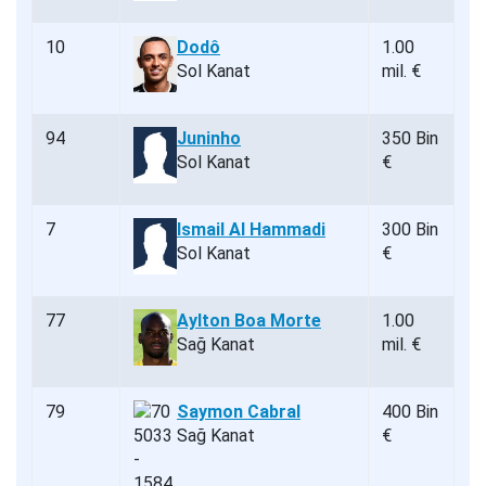
10
Dodô
1.00
Sol Kanat
mil. €
94
Juninho
350 Bin
Sol Kanat
€
7
Ismail Al Hammadi
300 Bin
Sol Kanat
€
77
Aylton Boa Morte
1.00
Sağ Kanat
mil. €
79
Saymon Cabral
400 Bin
Sağ Kanat
€