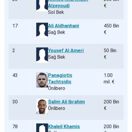
Alzeyoudi
€
Sol Bek
17
Ali Aldhanhani
450 Bin
Sağ Bek
€
2
Yousef Al Ameri
50 Bin
Sağ Bek
€
43
Panagiotis
1.00
Tachtsidis
mil. €
Önlibero
30
Salim Ali Ibrahim
200 Bin
Önlibero
€
78
Khaleil Khamis
200 Bin