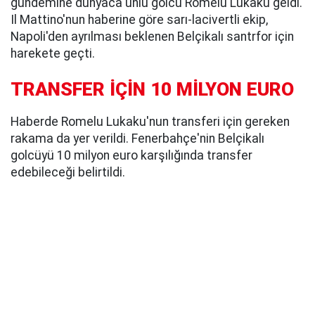
gündemine dünyaca ünlü golcü Romelu Lukaku geldi.
Il Mattino'nun haberine göre sarı-lacivertli ekip,
Napoli'den ayrılması beklenen Belçikalı santrfor için
harekete geçti.
TRANSFER İÇİN 10 MİLYON EURO
Haberde Romelu Lukaku'nun transferi için gereken
rakama da yer verildi. Fenerbahçe'nin Belçikalı
golcüyü 10 milyon euro karşılığında transfer
edebileceği belirtildi.