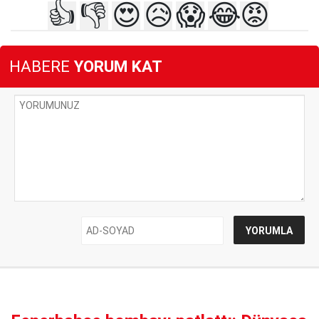
👍
👎
😍
😥
😱
😂
😡
HABERE
YORUM KAT