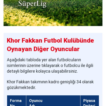
Khor Fakkan Futbol Kulübünde
Oynayan Diğer Oyuncular
Aşağıdaki tabloda yer alan futbolcuların
isimlerinin üzerine tıklayarak o futbolcu ile ilgili
detaylı bilgilere kolayca ulaşabilirsiniz.
Khor Fakkan takımının kadro genişliği 34 olarak
gözükmektedir.
Forma
Oyuncu
Piyasa
No
Adı
Değeri