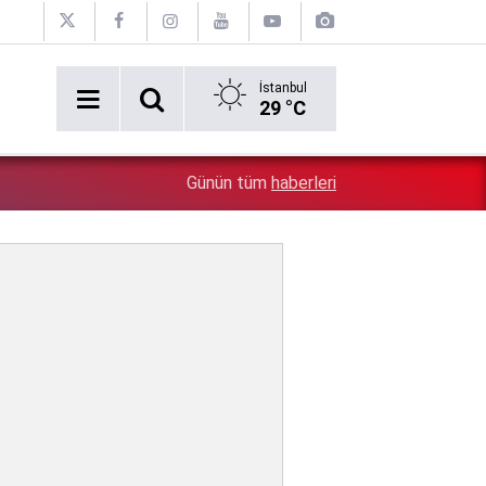
İstanbul
29 °C
5:26
Çin'in gözü doymuyor: Altın rezervleri doldu taştı!
Günün tüm
haberleri