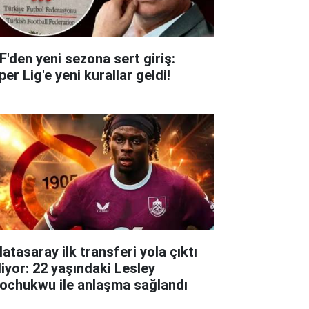
F'den yeni sezona sert giriş:
er Lig'e yeni kurallar geldi!
atasaray ilk transferi yola çıktı
liyor: 22 yaşındaki Lesley
ochukwu ile anlaşma sağlandı