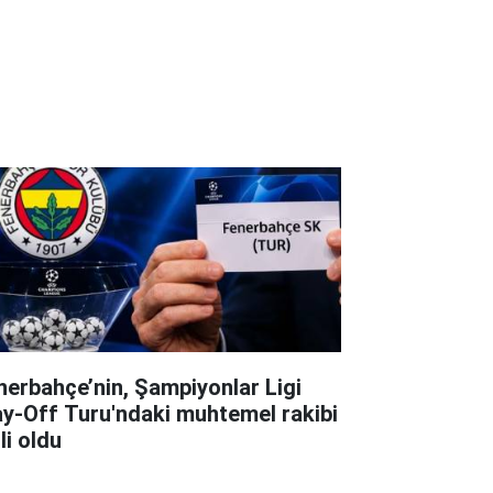
nerbahçe’nin, Şampiyonlar Ligi
ay-Off Turu'ndaki muhtemel rakibi
li oldu