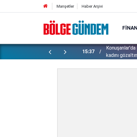
Manşetler
Haber Arşivi
FINA
ünlü futbolcu Lukaku için harekete
Konuşanlar'da 
15:37
kadını gözaltın