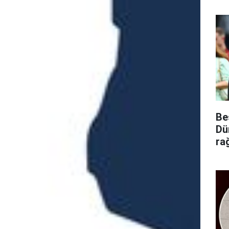
Be
Dü
ra