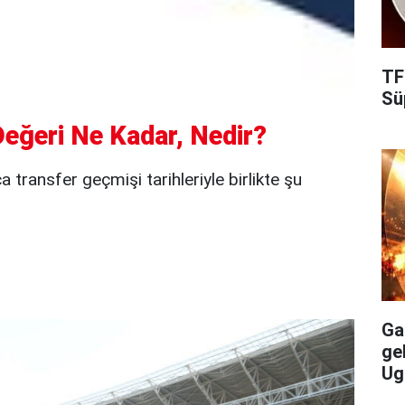
TF
Süp
Değeri Ne Kadar, Nedir?
a transfer geçmişi tarihleriyle birlikte şu
Gal
ge
Ug