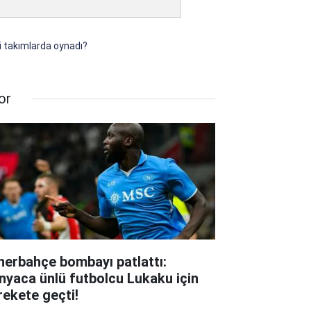
gi takımlarda oynadı?
or
nerbahçe bombayı patlattı:
nyaca ünlü futbolcu Lukaku için
rekete geçti!