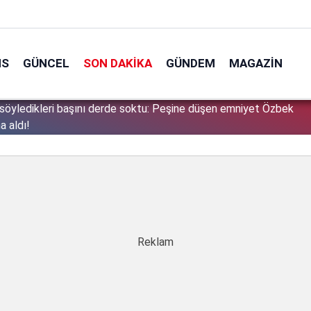
NS
GÜNCEL
SON DAKIKA
GÜNDEM
MAGAZIN
söyledikleri başını derde soktu: Peşine düşen emniyet Özbek
1
a aldı!