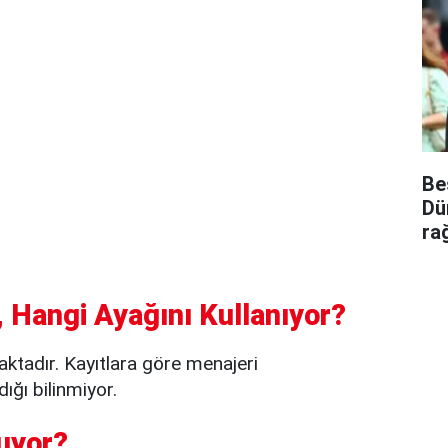
Be
Dü
ra
 Hangi Ayağını Kullanıyor?
tadır. Kayıtlara göre menajeri
ığı bilinmiyor.
uyor?