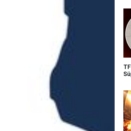
TF
Süp