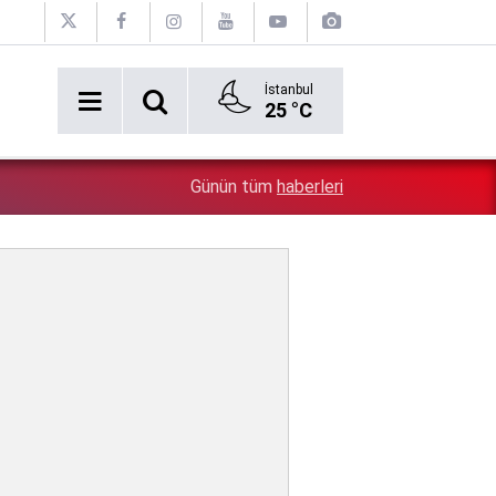
İstanbul
25 °C
2:54
Özgür Özel'e şok! Yüzde 50 ile kazandıkları il, CHP'de k
Günün tüm
haberleri