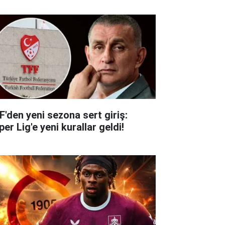
F'den yeni sezona sert giriş:
er Lig'e yeni kurallar geldi!