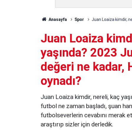
Anasayfa
Spor
Juan Loaiza kimdir, n
Juan Loaiza kimdi
yaşında? 2023 Ju
değeri ne kadar, 
oynadı?
Juan Loaiza kimdir, nereli, kaç yaş
futbol ne zaman başladı, şuan hang
futbolseverlerin cevabını merak ett
araştırıp sizler için derledik.