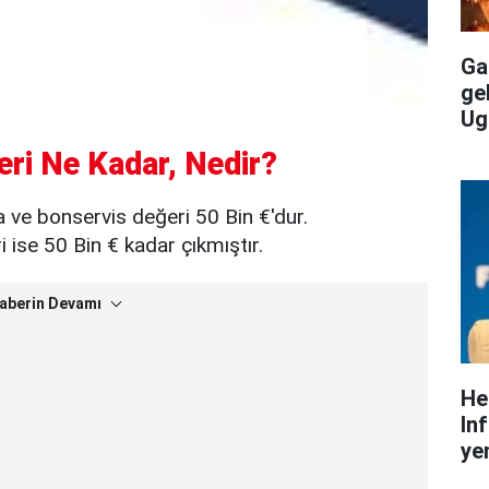
Gal
ge
Ug
ri Ne Kadar, Nedir?
 ve bonservis değeri 50 Bin €'dur.
ise 50 Bin € kadar çıkmıştır.
aberin Devamı
He
In
yen