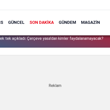
NS
GÜNCEL
SON DAKIKA
GÜNDEM
MAGAZIN
tek tek açıkladı: Çerçeve yasa'dan kimler faydalanamayacak?
1