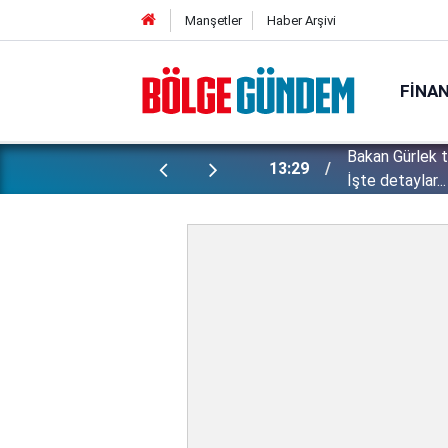
Manşetler
Haber Arşivi
FINA
Bakan Gürlek 
ı yapılan gizli planları deşifre etti!
13:29
İşte detaylar...