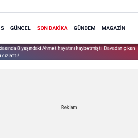
NS
GÜNCEL
SON DAKIKA
GÜNDEM
MAGAZIN
ciasında 8 yaşındaki Ahmet hayatını kaybetmişti: Davadan çıkan
1
 sızlattı!