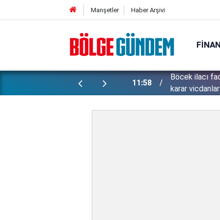
Manşetler
Haber Arşivi
FINA
Böcek ilacı fa
atan sözler: Yüzümü sadece...
11:58
karar vicdanları