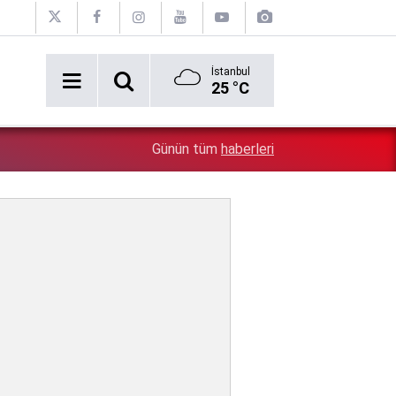
İstanbul
25 °C
''Çözülmemiş dosya kalmayacak'' demişti: Bakan Gürle
1:42
Günün tüm
haberleri
ölümünü mercek altına aldı!