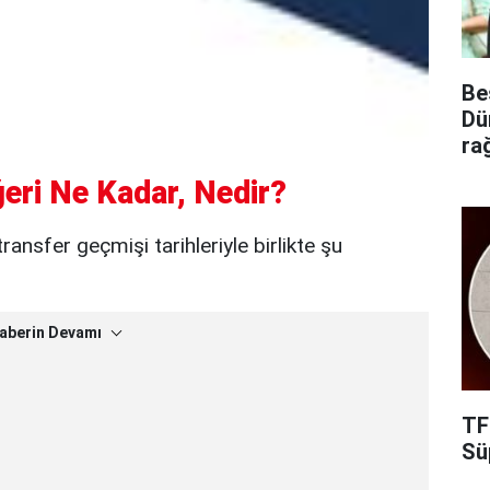
Be
Dü
ra
eri Ne Kadar, Nedir?
ransfer geçmişi tarihleriyle birlikte şu
aberin Devamı
TF
Süp