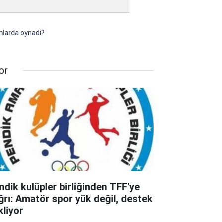
ımlarda oynadı?
or
ndik kulüpler birliğinden TFF'ye
ğrı: Amatör spor yük değil, destek
kliyor