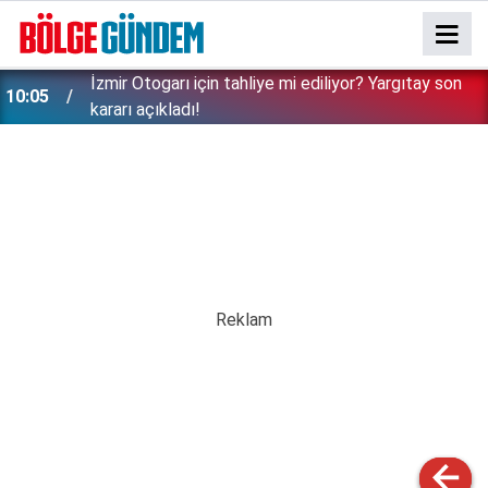
İzmir Otogarı için tahliye mi ediliyor? Yargıtay son
10:05
kararı açıkladı!
Uçak yolcularının cebini yakacak haber: Kabin bagajı
09:32
için ek ücret alınacak!