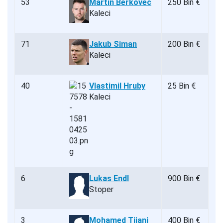
53
Martin Berkovec
250 Bin €
Kaleci
71
Jakub Siman
200 Bin €
Kaleci
40
Vlastimil Hruby
25 Bin €
Kaleci
6
Lukas Endl
900 Bin €
Stoper
3
Mohamed Tijani
400 Bin €