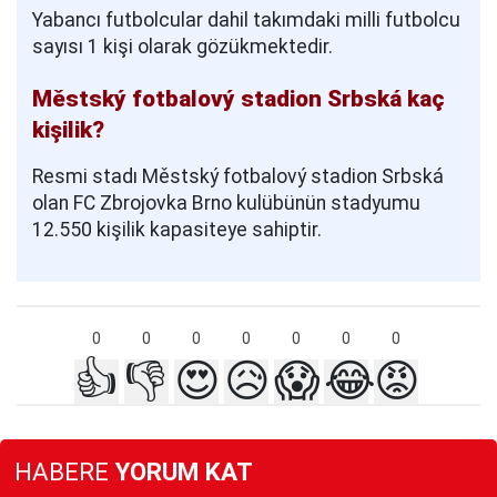
Yabancı futbolcular dahil takımdaki milli futbolcu
sayısı 1 kişi olarak gözükmektedir.
Městský fotbalový stadion Srbská kaç
kişilik?
Resmi stadı Městský fotbalový stadion Srbská
olan FC Zbrojovka Brno kulübünün stadyumu
12.550 kişilik kapasiteye sahiptir.
0
0
0
0
0
0
0
👍
👎
😍
😥
😱
😂
😡
HABERE
YORUM KAT