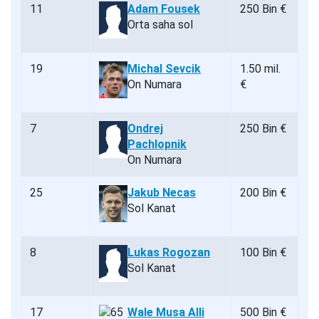
11
Adam Fousek
250 Bin €
Orta saha sol
19
Michal Sevcik
1.50 mil.
On Numara
€
7
Ondrej
250 Bin €
Pachlopnik
On Numara
25
Jakub Necas
200 Bin €
Sol Kanat
8
Lukas Rogozan
100 Bin €
Sol Kanat
17
Wale Musa Alli
500 Bin €