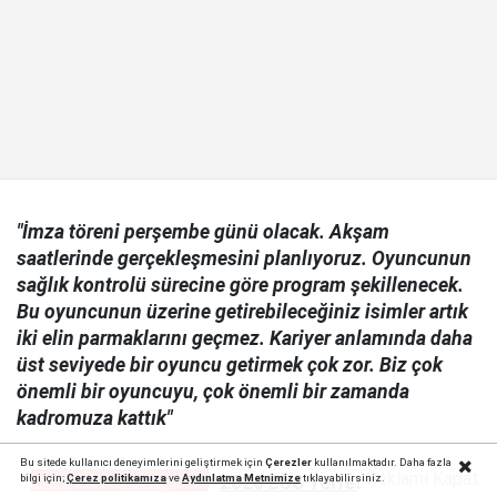
"İmza töreni perşembe günü olacak. Akşam
saatlerinde gerçekleşmesini planlıyoruz. Oyuncunun
sağlık kontrolü sürecine göre program şekillenecek.
Bu oyuncunun üzerine getirebileceğiniz isimler artık
iki elin parmaklarını geçmez. Kariyer anlamında daha
üst seviyede bir oyuncu getirmek çok zor. Biz çok
önemli bir oyuncuyu, çok önemli bir zamanda
kadromuza kattık"
Bu sitede kullanıcı deneyimlerini geliştirmek için
Çerezler
kullanılmaktadır. Daha fazla
Reklamı Kapat
2026 LGS Yerleştirme
bilgi için;
Çerez politika
mıza
ve
Aydınlatma Metnimize
tıklayabilirsiniz.