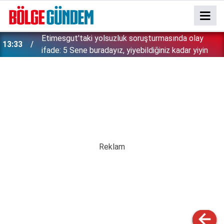
Etimesgut'taki yolsuzluk soruşturmasında olay
13:33
ifade: 5 Sene buradayız, yiyebildiğiniz kadar yiyin