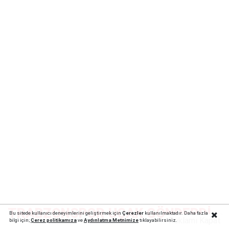
TRABZONSPOR UÇAK GÖNDERDİ
Bu sitede kullanıcı deneyimlerini geliştirmek için
Çerezler
kullanılmaktadır. Daha fazla
Reklamı Kapat
bilgi için;
Çerez politika
mıza
ve
Aydınlatma Metnimize
tıklayabilirsiniz.