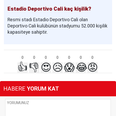
Estadio Deportivo Cali kaç kişilik?
Resmi stadı Estadio Deportivo Cali olan
Deportivo Cali kulübünün stadyumu 52.000 kişilik
kapasiteye sahiptir.
0
0
0
0
0
0
0
👍
👎
😍
😥
😱
😂
😡
HABERE
YORUM KAT