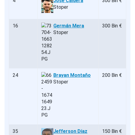
4
José Caldera
300 Bin €
Stoper
16
Germán Mera
300 Bin €
Stoper
24
Brayan Montaño
200 Bin €
Stoper
35
Jefferson Díaz
150 Bin €