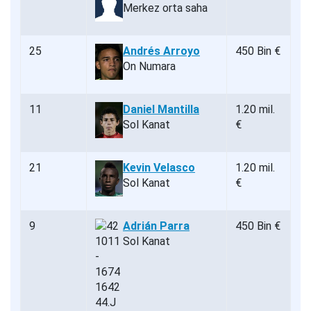
Merkez orta saha
25
Andrés Arroyo
450 Bin €
On Numara
11
Daniel Mantilla
1.20 mil.
Sol Kanat
€
21
Kevin Velasco
1.20 mil.
Sol Kanat
€
9
Adrián Parra
450 Bin €
Sol Kanat