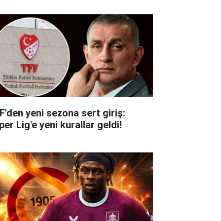
F'den yeni sezona sert giriş:
er Lig'e yeni kurallar geldi!