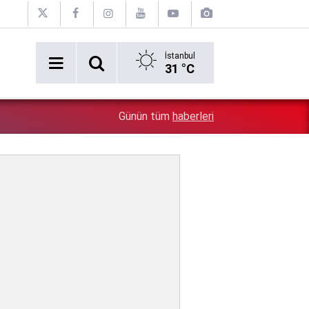
İstanbul
31 °C
2:17
Nilda Müge cinayetine ilişkin şok görüntüler ortaya çıkt
Günün tüm
haberleri