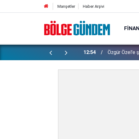
Manşetler
Haber Arşivi
FINA
e yasa'dan kimler faydalanamayacak?
12:54
Özgür Özel'e ş