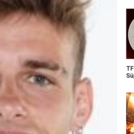
TF
Süp