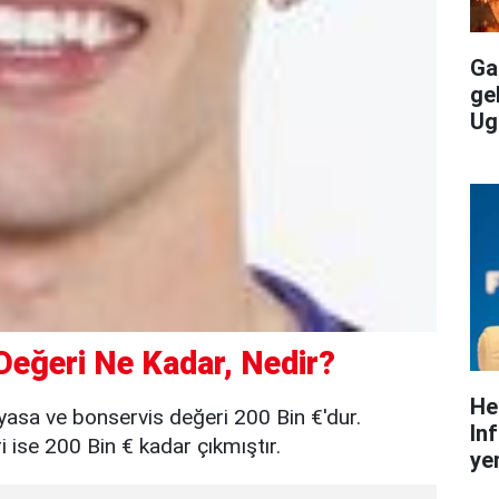
Gal
ge
Ug
Değeri Ne Kadar, Nedir?
He
yasa ve bonservis değeri 200 Bin €'dur.
In
ise 200 Bin € kadar çıkmıştır.
yen