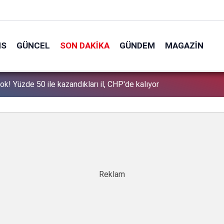
NS
GÜNCEL
SON DAKIKA
GÜNDEM
MAGAZIN
ok! Yüzde 50 ile kazandıkları il, CHP'de kalıyor
1