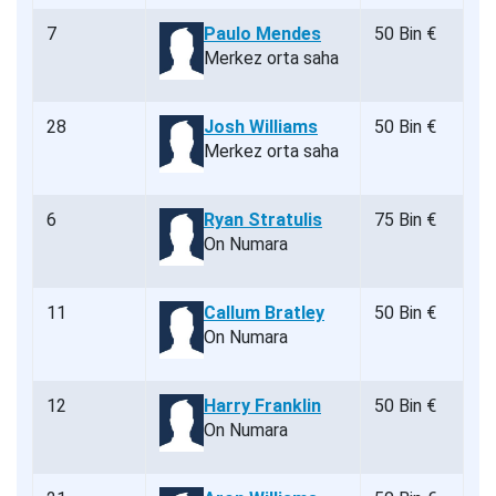
7
Paulo Mendes
50 Bin €
Merkez orta saha
28
Josh Williams
50 Bin €
Merkez orta saha
6
Ryan Stratulis
75 Bin €
On Numara
11
Callum Bratley
50 Bin €
On Numara
12
Harry Franklin
50 Bin €
On Numara