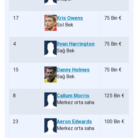
17
Kris Owens
75 Bin €
Sol Bek
4
Ryan Harrington
75 Bin €
Sağ Bek
15
Danny Holmes
75 Bin €
Sağ Bek
8
Callum Morris
125 Bin €
Merkez orta saha
23
Aeron Edwards
100 Bin €
Merkez orta saha