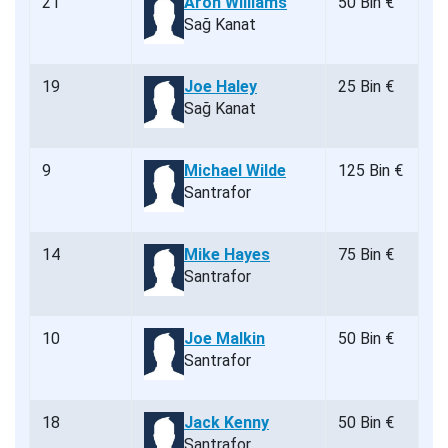
21
Aron Williams
50 Bin €
Sağ Kanat
19
Joe Haley
25 Bin €
Sağ Kanat
9
Michael Wilde
125 Bin €
Santrafor
14
Mike Hayes
75 Bin €
Santrafor
10
Joe Malkin
50 Bin €
Santrafor
18
Jack Kenny
50 Bin €
Santrafor