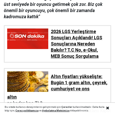
üst seviyede bir oyuncu getirmek çok zor. Biz çok
önemli bir oyuncuyu, çok önemli bir zamanda
kadromuza kattık"
2026 LGS Yerleştirme
Sonuçları Açıklandı! LGS
Sonuçlarına Nereden
Bakılır? T.C No, e-Okul,
MEB Sonuç Sorgulama
Altın fiyatları yükselişte:
Bugün 1 gram altın, çeyrek,
cumhuriyet ve ons
altın
ne kadar, kaç TL?
Bu sitede kullanıcı deneyimlerini geliştirmek için
Çerezler
kullanılmaktadır. Daha fazla
Reklamı Kapat
bilgi için;
Çerez politika
mıza
ve
Aydınlatma Metnimize
tıklayabilirsiniz.