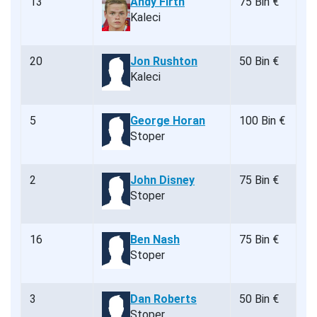
13
Andy Firth
75 Bin €
Kaleci
20
Jon Rushton
50 Bin €
Kaleci
5
George Horan
100 Bin €
Stoper
2
John Disney
75 Bin €
Stoper
16
Ben Nash
75 Bin €
Stoper
3
Dan Roberts
50 Bin €
Stoper