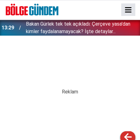
Bakan Gürlek tek tek açıkladı: Çerçeve yasa'dan
13:29
kimler faydalanamayacak? İşte detaylar...