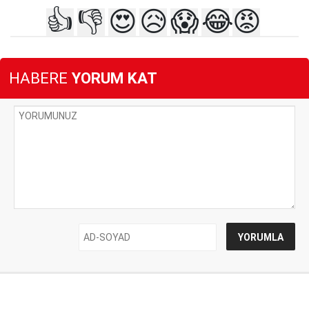
👍
👎
😍
😥
😱
😂
😡
HABERE
YORUM KAT