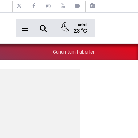
İstanbul
23 °C
1:31
Belediyedeki rüşvet görüntüleri ortaya döküldü: Oraya 
Günün tüm
haberleri