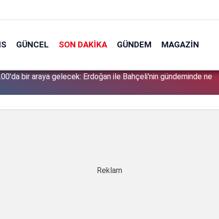
NS
GÜNCEL
SON DAKIKA
GÜNDEM
MAGAZIN
00'da bir araya gelecek: Erdoğan ile Bahçeli'nin gündeminde ne
1