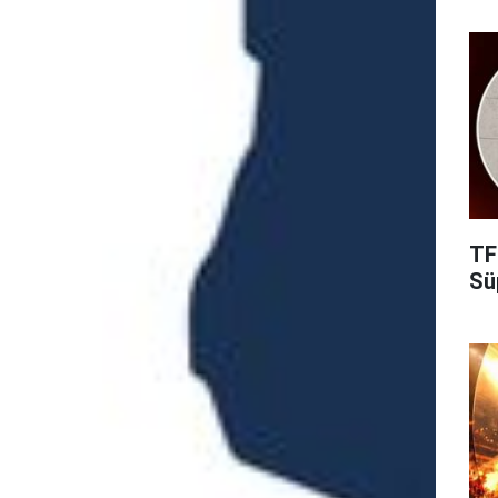
TF
Süp