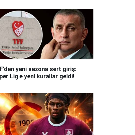
F'den yeni sezona sert giriş:
er Lig'e yeni kurallar geldi!