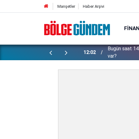
Manşetler
Haber Arşivi
FINA
Bugün saat 14.
üler ortaya çıktı!
12:02
var?