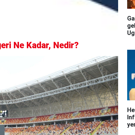
Gal
ge
Ug
eri Ne Kadar, Nedir?
He
In
yen