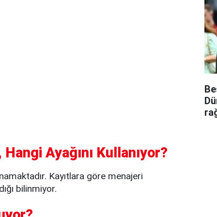
Be
Dü
ra
 Hangi Ayağını Kullanıyor?
amaktadır. Kayıtlara göre menajeri
ığı bilinmiyor.
uyor?