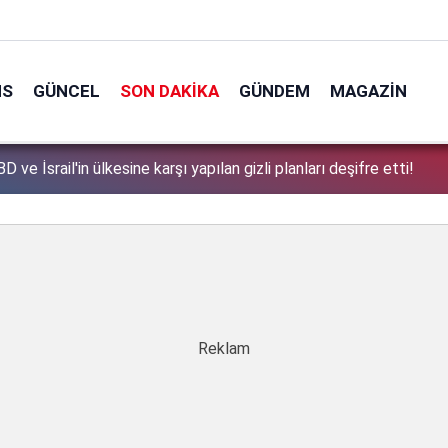
NS
GÜNCEL
SON DAKIKA
GÜNDEM
MAGAZIN
 ve İsrail'in ülkesine karşı yapılan gizli planları deşifre etti!
1