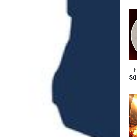
TF
Süp