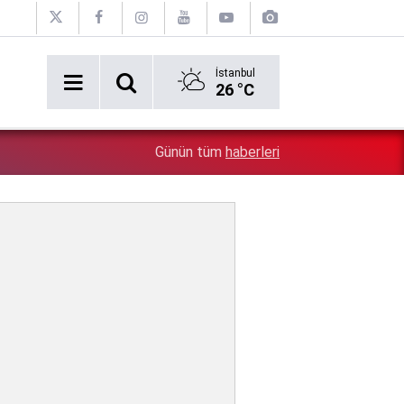
İstanbul
26 °C
Bakan Gürlek tek tek açıkladı: Çerçeve yasa'dan kiml
3:29
Günün tüm
haberleri
İşte detaylar...