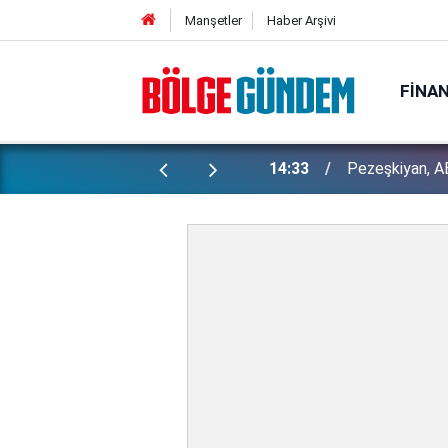
Manşetler
Haber Arşivi
FINA
 hali, sosyal medyayı salladı!
14:33
Pezeşkiyan, ABD