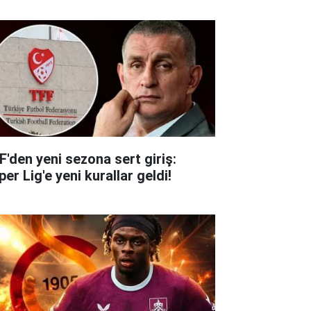
F'den yeni sezona sert giriş:
er Lig'e yeni kurallar geldi!