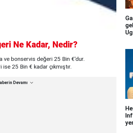
Gal
ge
Ug
eri Ne Kadar, Nedir?
a ve bonservis değeri 25 Bin €'dur.
ise 25 Bin € kadar çıkmıştır.
aberin Devamı
He
In
yen