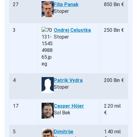
27
Filip Panak
850 Bin €
Stoper
3
Ondrej Celustka
250 Bin €
Stoper
4
Patrik Vydra
200 Bin €
Stoper
17
Casper Höjer
2.20 mil.
Sol Bek
€
5
Dimitrije
1.40 mil.