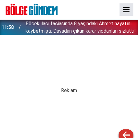
''Çözülmemiş dosya kalmayacak'' demişti: Bakan
11:42
!
Gürlek şüpheli 2 çocuğun ölümünü mercek altına
aldı!