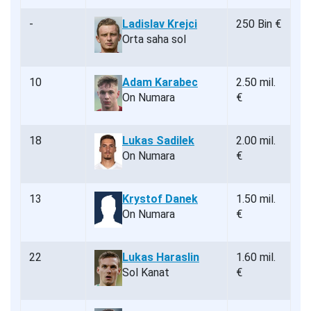
-
Ladislav Krejci
250 Bin €
Orta saha sol
10
Adam Karabec
2.50 mil.
On Numara
€
18
Lukas Sadilek
2.00 mil.
On Numara
€
13
Krystof Danek
1.50 mil.
On Numara
€
22
Lukas Haraslin
1.60 mil.
Sol Kanat
€