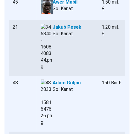
45
Awer Mabil
1.50 mil.
Sol Kanat
€
21
Jakub Pesek
1.20 mil.
Sol Kanat
€
48
Adam Goljan
150 Bin €
Sol Kanat