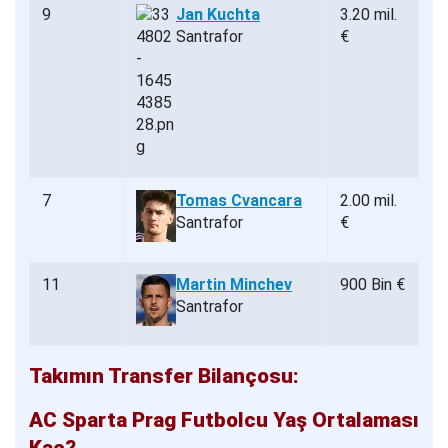
9
Jan Kuchta
3.20 mil.
Santrafor
€
7
Tomas Cvancara
2.00 mil.
Santrafor
€
11
Martin Minchev
900 Bin €
Santrafor
Takımın Transfer Bilançosu:
AC Sparta Prag Futbolcu Yaş Ortalaması
Kaç?