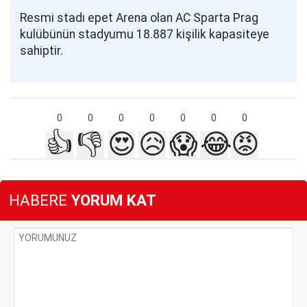
Resmi stadı epet Arena olan AC Sparta Prag
kulübünün stadyumu 18.887 kişilik kapasiteye
sahiptir.
0
0
0
0
0
0
0
👍
👎
😍
😥
😱
😂
😡
HABERE
YORUM KAT