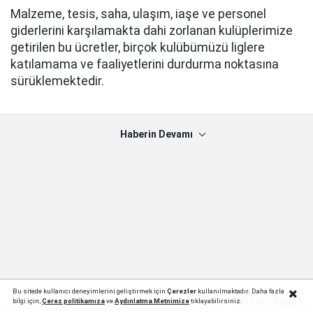
Malzeme, tesis, saha, ulaşım, iaşe ve personel
giderlerini karşılamakta dahi zorlanan kulüplerimize
getirilen bu ücretler, birçok kulübümüzü liglere
katılamama ve faaliyetlerini durdurma noktasına
sürüklemektedir.
Haberin Devamı
Bu sitede kullanıcı deneyimlerini geliştirmek için
Çerezler
kullanılmaktadır. Daha fazla
Reklamı Kapat
bilgi için;
Çerez politika
mıza
ve
Aydınlatma Metnimize
tıklayabilirsiniz.