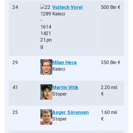
24
Vojtech Vorel
500 Bin €
Kaleci
29
Milan Heca
350 Bin €
Kaleci
41
Martin Vitik
2.20 mil.
Stoper
€
25
Asger Sörensen
1.60 mil.
Stoper
€