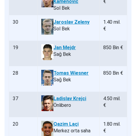
Kamenovic
€
Sol Bek
30
Jaroslav Zeleny
1.40 mil.
Sol Bek
€
19
Jan Mejdr
850 Bin €
Sağ Bek
28
Tomas Wiesner
850 Bin €
Sağ Bek
37
Ladislav Krejci
4.50 mil.
Önlibero
€
20
Qazim Laçi
1.80 mil.
Merkez orta saha
€