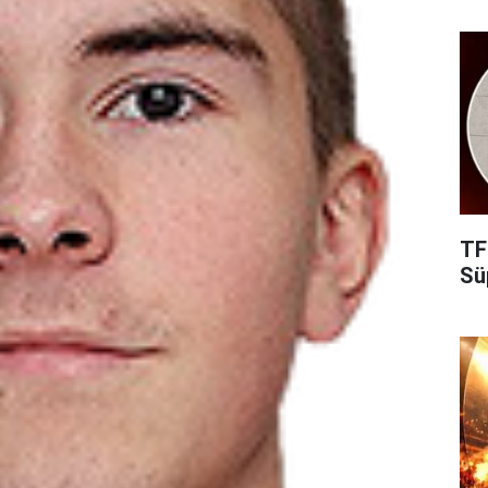
TF
Süp