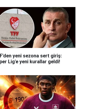
F'den yeni sezona sert giriş:
er Lig'e yeni kurallar geldi!