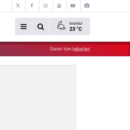
İstanbul
23 °C
2:54
Özgür Özel'e şok! Yüzde 50 ile kazandıkları il, CHP'de k
Günün tüm
haberleri