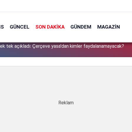
NS
GÜNCEL
SON DAKIKA
GÜNDEM
MAGAZIN
tek tek açıkladı: Çerçeve yasa'dan kimler faydalanamayacak?
1