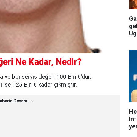
Gal
ge
Ug
eri Ne Kadar, Nedir?
a ve bonservis değeri 100 Bin €'dur.
ise 125 Bin € kadar çıkmıştır.
aberin Devamı
He
In
yen