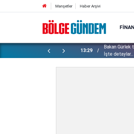
Manşetler
Haber Arşivi
FINA
Bakan Gürlek 
ı yapılan gizli planları deşifre etti!
13:29
İşte detaylar...