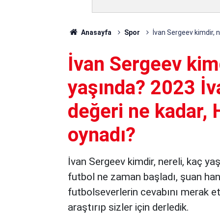
Anasayfa
Spor
İvan Sergeev kimdir, 
İvan Sergeev kimd
yaşında? 2023 İv
değeri ne kadar, 
oynadı?
İvan Sergeev kimdir, nereli, kaç ya
futbol ne zaman başladı, şuan hang
futbolseverlerin cevabını merak ett
araştırıp sizler için derledik.