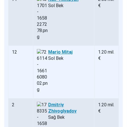
Sol Bek
€
12
Mario Mitaj
1.20 mil.
Sol Bek
€
2
Dmitriy
1.20 mil.
Zhivoglyadov
€
Sağ Bek