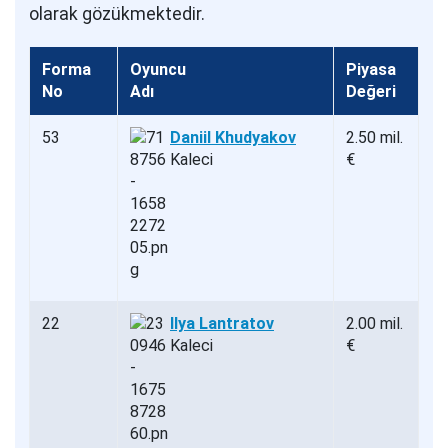
olarak gözükmektedir.
Forma
Oyuncu
Piyasa
No
Adı
Değeri
53
Daniil Khudyakov
2.50 mil.
Kaleci
€
22
Ilya Lantratov
2.00 mil.
Kaleci
€