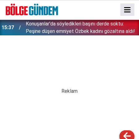
Konuşanlar'da söyledikleri başını derde soktu:
15:37
Peşine düşen emniyet Özbek kadını gözaltına aldı!