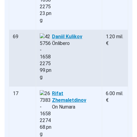
69
Daniil Kulikov
1.20 mil.
Önlibero
€
17
Rifat
6.00 mil.
Zhemaletdinov
€
On Numara