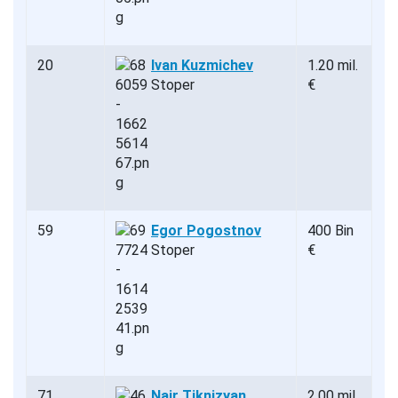
20
Ivan Kuzmichev
1.20 mil.
Stoper
€
59
Egor Pogostnov
400 Bin
Stoper
€
71
Nair Tiknizyan
2.00 mil.