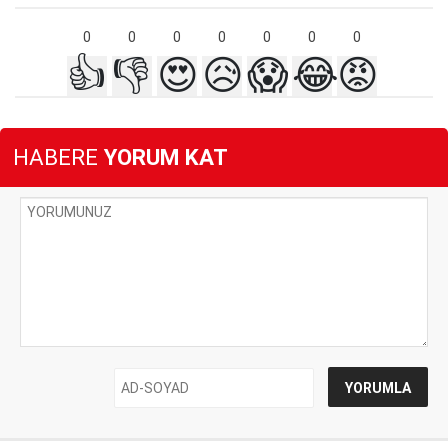
0
0
0
0
0
0
0
👍
👎
😍
😥
😱
😂
😡
HABERE
YORUM KAT