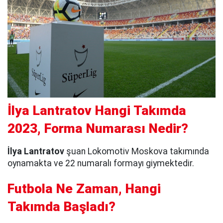
İlya Lantratov Hangi Takımda
2023, Forma Numarası Nedir?
İlya Lantratov
şuan Lokomotiv Moskova takımında
oynamakta ve 22 numaralı formayı giymektedir.
Futbola Ne Zaman, Hangi
Takımda Başladı?