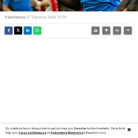
Yayınlanma:
07 Ağustos 2026 16:50
Bu sitede kullanıcı deneyimlerini geliştirmek için
Çerezler
kullanılmaktadır. Daha fazla
Reklamı Kapat
bilgi için;
Çerez politika
mıza
ve
Aydınlatma Metnimize
tıklayabilirsiniz.
Fenerbahçe bombayı patlattı: Dünyaca ünlü futbolcu