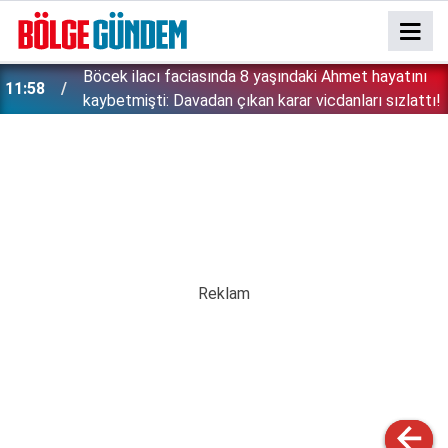
:
Böcek ilacı faciasında 8 yaşındaki Ahmet hayatını
11:58
kaybetmişti: Davadan çıkan karar vicdanları sızlattı!