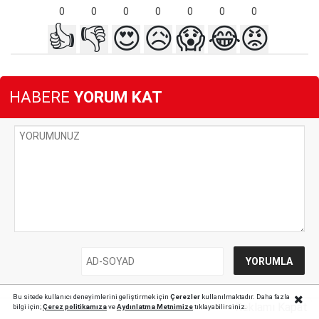
0
0
0
0
0
0
0
👍
👎
😍
😥
😱
😂
😡
HABERE
YORUM KAT
Bu sitede kullanıcı deneyimlerini geliştirmek için
Çerezler
kullanılmaktadır. Daha fazla
Reklamı Kapat
bilgi için;
Çerez politika
mıza
ve
Aydınlatma Metnimize
tıklayabilirsiniz.