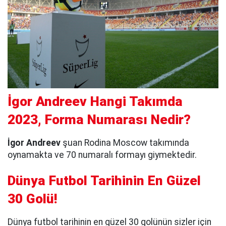
İgor Andreev Hangi Takımda
2023, Forma Numarası Nedir?
İgor Andreev
şuan Rodina Moscow takımında
oynamakta ve 70 numaralı formayı giymektedir.
Dünya Futbol Tarihinin En Güzel
30 Golü!
Dünya futbol tarihinin en güzel 30 golünün sizler için