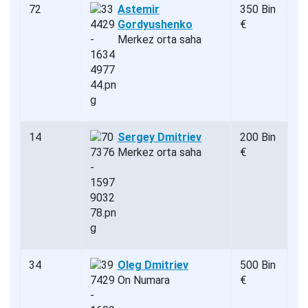
72
Astemir
350 Bin
Gordyushenko
€
Merkez orta saha
14
Sergey Dmitriev
200 Bin
Merkez orta saha
€
34
Oleg Dmitriev
500 Bin
On Numara
€