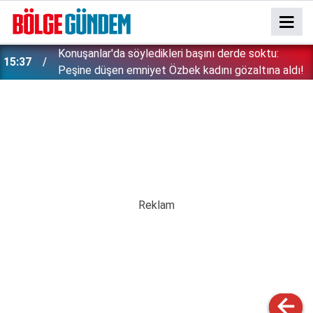
Konuşanlar'da söyledikleri başını derde soktu:
15:37
Peşine düşen emniyet Özbek kadını gözaltına aldı!