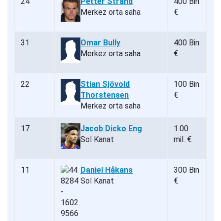
24
Petter Strand
400 Bin
Merkez orta saha
€
31
Omar Bully
400 Bin
Merkez orta saha
€
22
Stian Sjövold
100 Bin
Thorstensen
€
Merkez orta saha
17
Jacob Dicko Eng
1.00
Sol Kanat
mil. €
11
Daniel Håkans
300 Bin
Sol Kanat
€