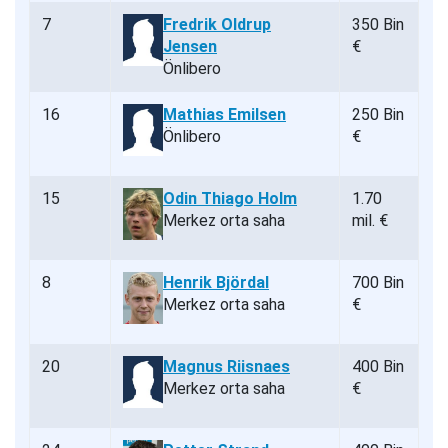
7
Fredrik Oldrup
350 Bin
Jensen
€
Önlibero
16
Mathias Emilsen
250 Bin
Önlibero
€
15
Odin Thiago Holm
1.70
Merkez orta saha
mil. €
8
Henrik Björdal
700 Bin
Merkez orta saha
€
20
Magnus Riisnaes
400 Bin
Merkez orta saha
€