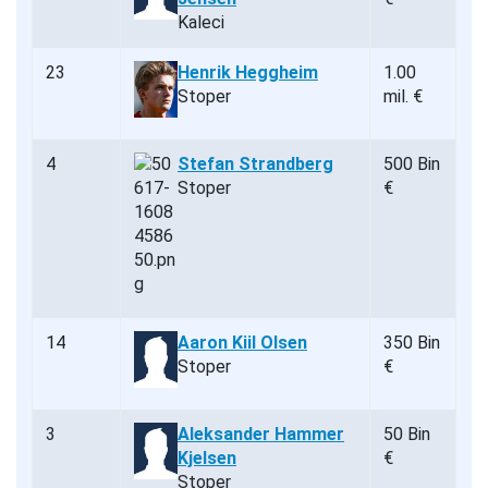
Kaleci
23
Henrik Heggheim
1.00
Stoper
mil. €
4
Stefan Strandberg
500 Bin
Stoper
€
14
Aaron Kiil Olsen
350 Bin
Stoper
€
3
Aleksander Hammer
50 Bin
Kjelsen
€
Stoper