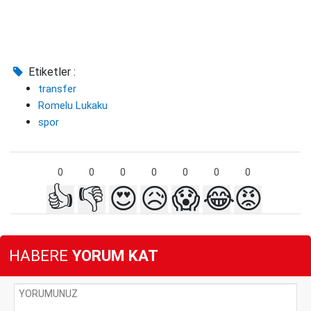
Etiketler :
transfer
Romelu Lukaku
spor
0
0
0
0
0
0
0
👍
👎
😍
😥
😱
😂
😡
HABERE
YORUM KAT