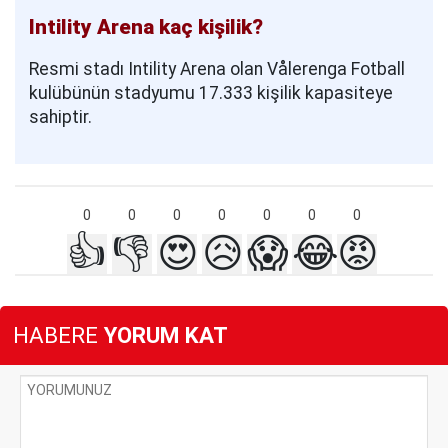
Intility Arena kaç kişilik?
Resmi stadı Intility Arena olan Vålerenga Fotball
kulübünün stadyumu 17.333 kişilik kapasiteye
sahiptir.
0
0
0
0
0
0
0
👍
👎
😍
😥
😱
😂
😡
HABERE
YORUM KAT