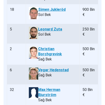
18
Simen Jukleröd
900 Bin
Sol Bek
€
5
Leonard Zuta
250 Bin
Sol Bek
€
2
Christian
500 Bin
Borchgrevink
€
Sağ Bek
6
Vegar Hedenstad
500 Bin
Sağ Bek
€
32
Max Herman
50 Bin
Bjurström
€
Sağ Bek