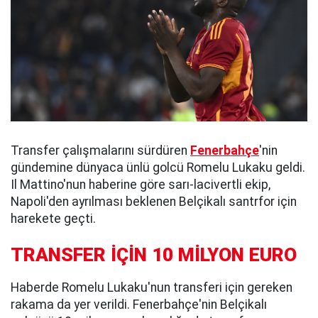
Transfer çalışmalarını sürdüren
Fenerbahçe
'nin
gündemine dünyaca ünlü golcü Romelu Lukaku geldi.
Il Mattino'nun haberine göre sarı-lacivertli ekip,
Napoli'den ayrılması beklenen Belçikalı santrfor için
harekete geçti.
TRANSFER İÇİN 10 MİLYON EURO
Haberde Romelu Lukaku'nun transferi için gereken
rakama da yer verildi. Fenerbahçe'nin Belçikalı