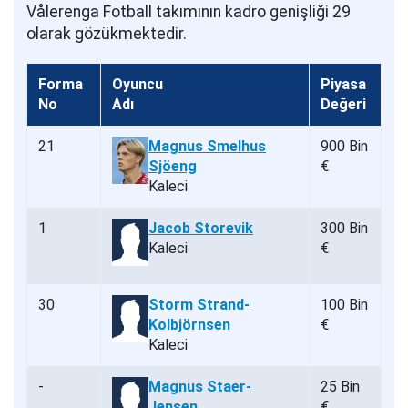
Vålerenga Fotball takımının kadro genişliği 29
olarak gözükmektedir.
Forma
Oyuncu
Piyasa
No
Adı
Değeri
21
Magnus Smelhus
900 Bin
Sjöeng
€
Kaleci
1
Jacob Storevik
300 Bin
Kaleci
€
30
Storm Strand-
100 Bin
Kolbjörnsen
€
Kaleci
-
Magnus Staer-
25 Bin
Jensen
€