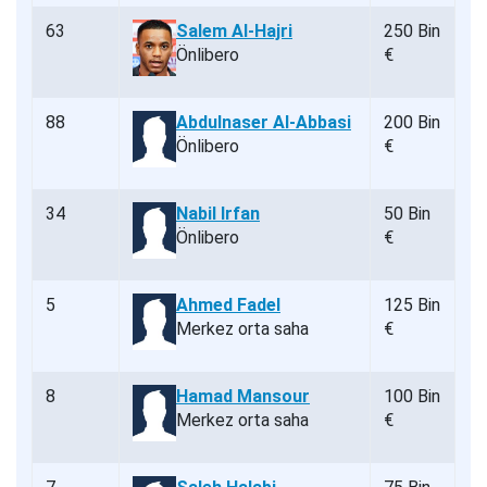
63
Salem Al-Hajri
250 Bin
Önlibero
€
88
Abdulnaser Al-Abbasi
200 Bin
Önlibero
€
34
Nabil Irfan
50 Bin
Önlibero
€
5
Ahmed Fadel
125 Bin
Merkez orta saha
€
8
Hamad Mansour
100 Bin
Merkez orta saha
€