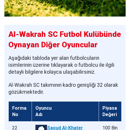
Al-Wakrah SC Futbol Kulübünde
Oynayan Diğer Oyuncular
Aşağıdaki tabloda yer alan futbolcuların
isimlerinin üzerine tıklayarak o futbolcu ile ilgili
detaylı bilgilere kolayca ulaşabilirsiniz.
Al-Wakrah SC takımının kadro genişliği 32 olarak
gözükmektedir.
Forma
Oyuncu
Piyasa
No
Adı
Değeri
22
Saoud Al-Khater
100 Bin