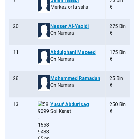
7
Saleh Halabi
75 Bin
Merkez orta saha
€
20
Nasser Al-Yazidi
275 Bin
On Numara
€
11
Abdulghani Mazeed
175 Bin
On Numara
€
28
Mohammed Ramadan
25 Bin
On Numara
€
13
Yusuf Abdurisag
250 Bin
Sol Kanat
€