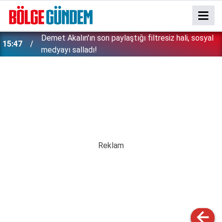
n
Demet Akalın'ın son paylaştığı filtresiz hali, sosyal
15:47
medyayı salladı!