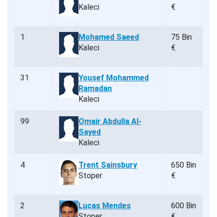
Kaleci
€
1
Mohamed Saeed
75 Bin
Kaleci
€
31
Yousef Mohammed
Ramadan
Kaleci
99
Omair Abdulla Al-
Sayed
Kaleci
4
Trent Sainsbury
650 Bin
Stoper
€
2
Lucas Mendes
600 Bin
Stoper
€