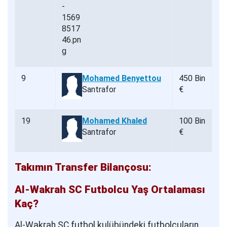
9
Mohamed Benyettou
450 Bin
Santrafor
€
19
Mohamed Khaled
100 Bin
Santrafor
€
Takımın Transfer Bilançosu:
Al-Wakrah SC Futbolcu Yaş Ortalaması
Kaç?
Al-Wakrah SC futbol kulübündeki futbolcuların