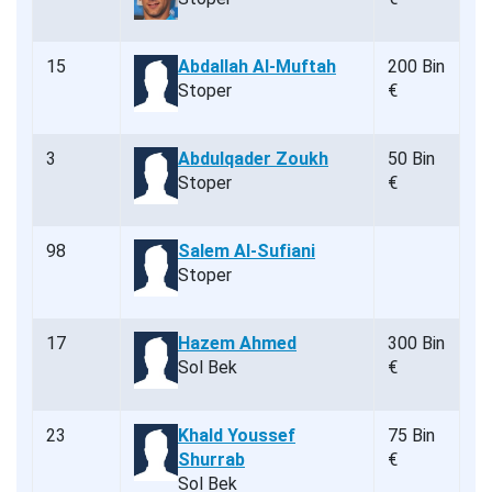
15
Abdallah Al-Muftah
200 Bin
Stoper
€
3
Abdulqader Zoukh
50 Bin
Stoper
€
98
Salem Al-Sufiani
Stoper
17
Hazem Ahmed
300 Bin
Sol Bek
€
23
Khald Youssef
75 Bin
Shurrab
€
Sol Bek