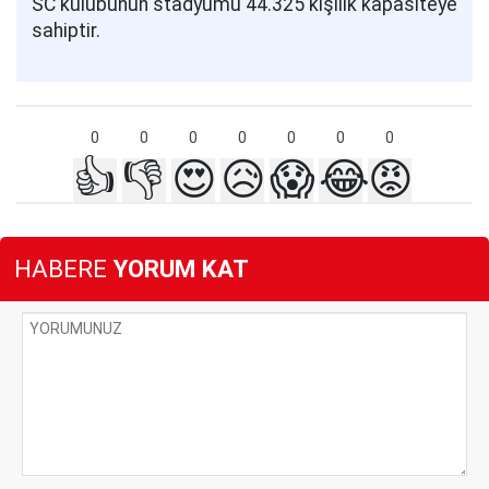
SC kulübünün stadyumu 44.325 kişilik kapasiteye
sahiptir.
0
0
0
0
0
0
0
👍
👎
😍
😥
😱
😂
😡
HABERE
YORUM KAT