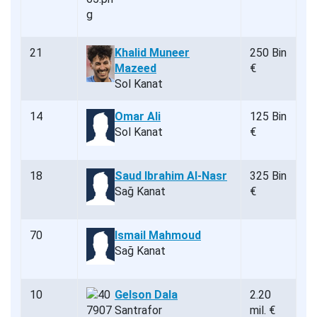
21
Khalid Muneer
250 Bin
Mazeed
€
Sol Kanat
14
Omar Ali
125 Bin
Sol Kanat
€
18
Saud Ibrahim Al-Nasr
325 Bin
Sağ Kanat
€
70
Ismail Mahmoud
Sağ Kanat
10
Gelson Dala
2.20
Santrafor
mil. €