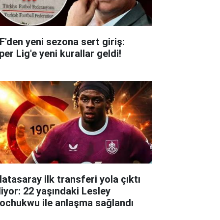
F'den yeni sezona sert giriş:
er Lig'e yeni kurallar geldi!
atasaray ilk transferi yola çıktı
liyor: 22 yaşındaki Lesley
ochukwu ile anlaşma sağlandı