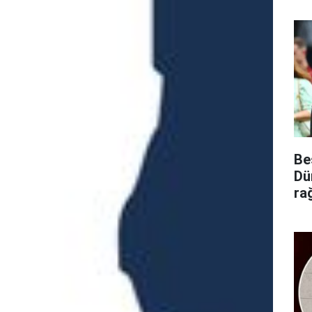
Be
Dü
ra