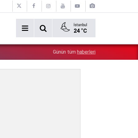
İstanbul
24 °C
5:26
Çin'in gözü doymuyor: Altın rezervleri doldu taştı!
Günün tüm
haberleri