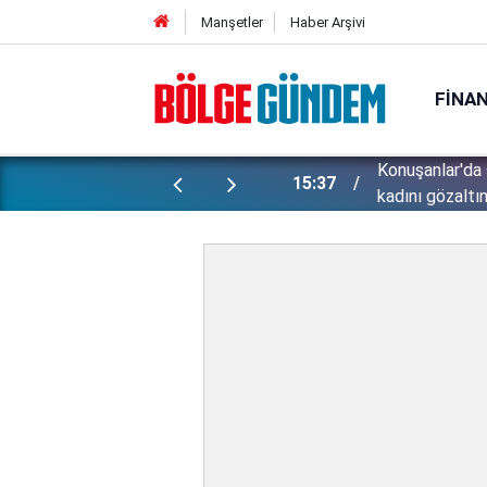
Manşetler
Haber Arşivi
FINA
ünlü futbolcu Lukaku için harekete
Konuşanlar'da 
15:37
kadını gözaltın