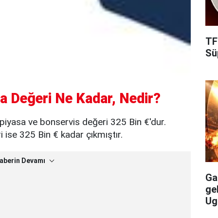
TF
Süp
a Değeri Ne Kadar, Nedir?
piyasa ve bonservis değeri 325 Bin €'dur.
ise 325 Bin € kadar çıkmıştır.
aberin Devamı
Gal
ge
Ug