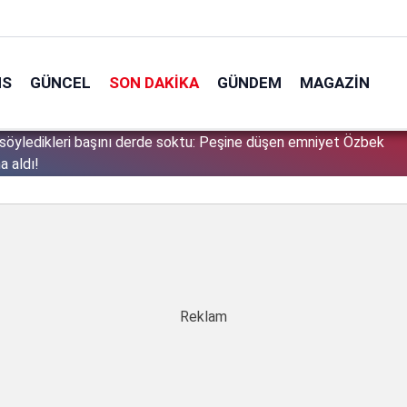
NS
GÜNCEL
SON DAKIKA
GÜNDEM
MAGAZIN
söyledikleri başını derde soktu: Peşine düşen emniyet Özbek
1
a aldı!