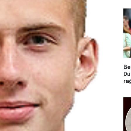
Be
Dü
ra