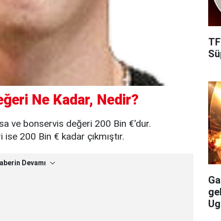
TF
Süp
eğeri Ne Kadar, Nedir?
asa ve bonservis değeri 200 Bin €'dur.
ise 200 Bin € kadar çıkmıştır.
aberin Devamı
Gal
ge
Ug