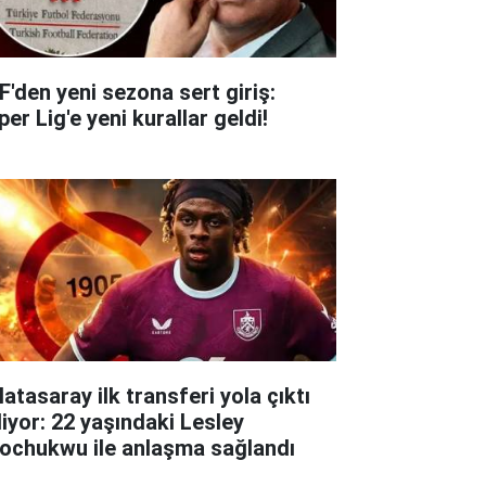
F'den yeni sezona sert giriş:
er Lig'e yeni kurallar geldi!
atasaray ilk transferi yola çıktı
liyor: 22 yaşındaki Lesley
ochukwu ile anlaşma sağlandı