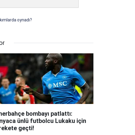
takımlarda oynadı?
or
nerbahçe bombayı patlattı:
nyaca ünlü futbolcu Lukaku için
rekete geçti!