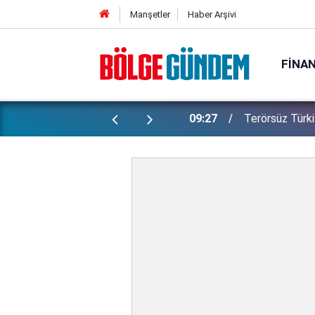
Manşetler
Haber Arşivi
FINA
u hava nasıl, bugün hava nasıl olacak?
09:27
Terörsüz Türk