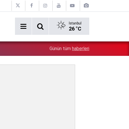
İstanbul
26 °C
7:02
Yaz Bilim Okulu Devam Ediyor
Günün tüm
haberleri