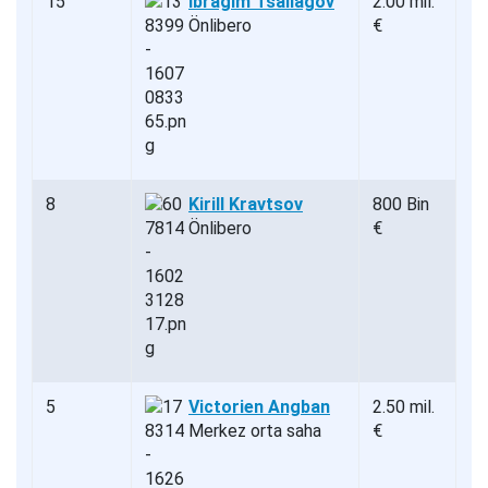
15
Ibragim Tsallagov
2.00 mil.
Önlibero
€
8
Kirill Kravtsov
800 Bin
Önlibero
€
5
Victorien Angban
2.50 mil.
Merkez orta saha
€