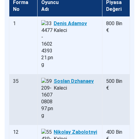
Forma
Oyuncu
Piyasa
No
Adı
Değeri
1
Denis Adamov
800 Bin
Kaleci
€
35
Soslan Dzhanaev
500 Bin
Kaleci
€
12
Nikolay Zabolotnyi
400 Bin
Kaleci
€