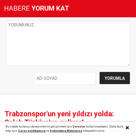
HABERE
YORUM KAT
Trabzonspor'un yeni yıldızı yolda:
Salah Türkiye'ye geliyor!
Bu sitede kullanıcı deneyimlerini geliştirmek için
Çerezler
kullanılmaktadır. Daha fazla
Reklamı Kapat
bilgi için;
Çerez politika
mıza
ve
Aydınlatma Metnimize
tıklayabilirsiniz.
Bozro mavi'nin yeni yıldızı yolda: Trabzonspor,