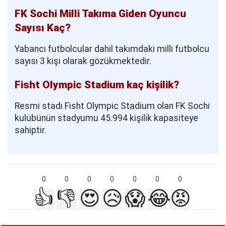
FK Sochi Milli Takıma Giden Oyuncu
Sayısı Kaç?
Yabancı futbolcular dahil takımdaki milli futbolcu
sayısı 3 kişi olarak gözükmektedir.
Fisht Olympic Stadium kaç kişilik?
Resmi stadı Fisht Olympic Stadium olan FK Sochi
kulübünün stadyumu 45.994 kişilik kapasiteye
sahiptir.
0
0
0
0
0
0
0
👍
👎
😍
😥
😱
😂
😡