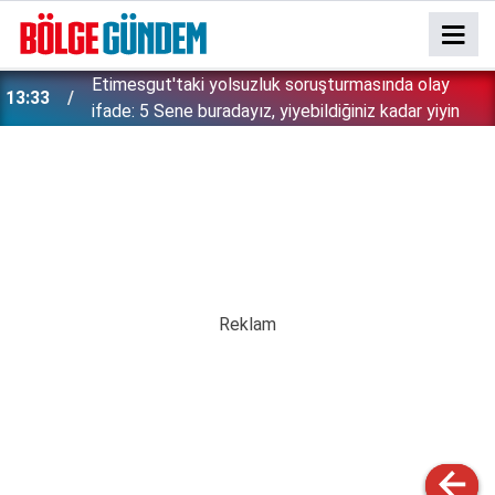
Etimesgut'taki yolsuzluk soruşturmasında olay
13:33
ifade: 5 Sene buradayız, yiyebildiğiniz kadar yiyin