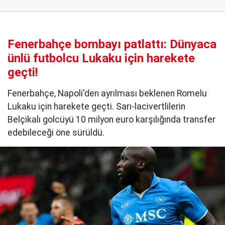
Fenerbahçe bombayı patlattı: Dünyaca
ünlü futbolcu Lukaku için harekete
geçti!
Fenerbahçe, Napoli'den ayrılması beklenen Romelu
Lukaku için harekete geçti. Sarı-lacivertlilerin
Belçikalı golcüyü 10 milyon euro karşılığında transfer
edebileceği öne sürüldü.