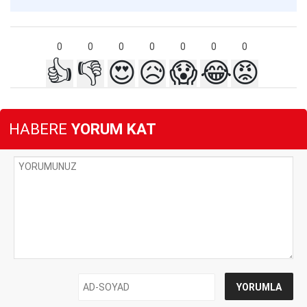
0
0
0
0
0
0
0
👍
👎
😍
😥
😱
😂
😡
HABERE
YORUM KAT