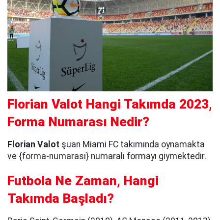
Florian Valot Hangi Takımda 2023,
Forma Numarası Nedir?
Florian Valot
şuan Miami FC takımında oynamakta
ve {forma-numarası} numaralı formayı giymektedir.
Futbola Ne Zaman, Hangi
Takımda Başladı?