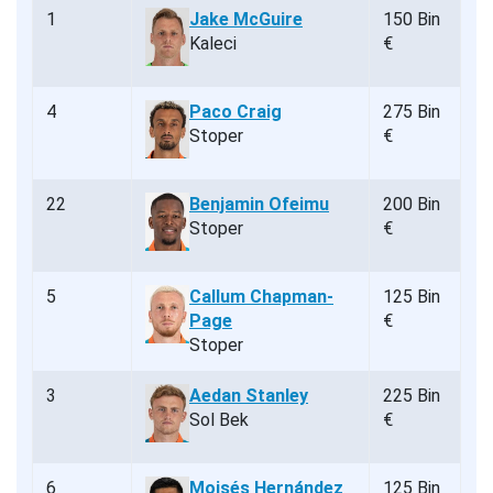
1
Jake McGuire
150 Bin
Kaleci
€
4
Paco Craig
275 Bin
Stoper
€
22
Benjamin Ofeimu
200 Bin
Stoper
€
5
Callum Chapman-
125 Bin
Page
€
Stoper
3
Aedan Stanley
225 Bin
Sol Bek
€
6
Moisés Hernández
125 Bin