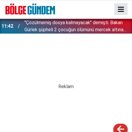
''Çözülmemiş dosya kalmayacak'' demişti: Bakan
11:42
!
Gürlek şüpheli 2 çocuğun ölümünü mercek altına
aldı!