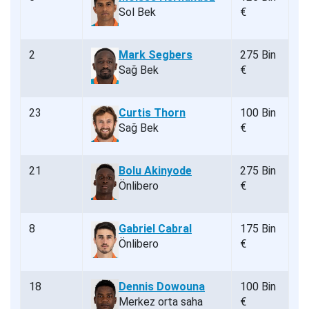
Sol Bek
€
2
Mark Segbers
275 Bin
Sağ Bek
€
23
Curtis Thorn
100 Bin
Sağ Bek
€
21
Bolu Akinyode
275 Bin
Önlibero
€
8
Gabriel Cabral
175 Bin
Önlibero
€
18
Dennis Dowouna
100 Bin
Merkez orta saha
€