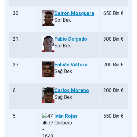
30
Dairon Mosquera
650 Bin €
Sol Bek
21
Fabio Delgado
300 Bin €
Sol Bek
27
Fabián Viáfara
700 Bin €
Sağ Bek
6
Carlos Moreno
200 Bin €
Sağ Bek
5
Iván Rojas
550 Bin €
Önlibero