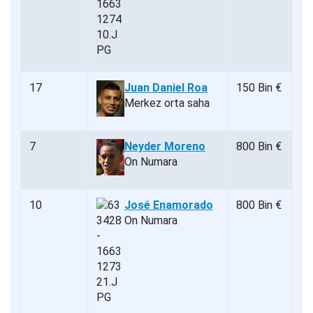
17
Juan Daniel Roa
150 Bin €
Merkez orta saha
7
Neyder Moreno
800 Bin €
On Numara
10
José Enamorado
800 Bin €
On Numara