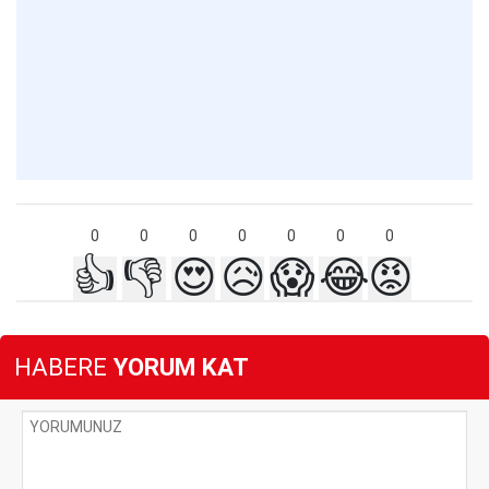
0
0
0
0
0
0
0
👍
👎
😍
😥
😱
😂
😡
HABERE
YORUM KAT