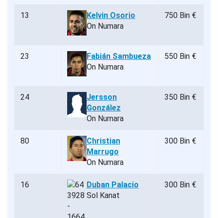
13
Kelvin Osorio
750 Bin €
On Numara
23
Fabián Sambueza
550 Bin €
On Numara
24
Jersson
350 Bin €
González
On Numara
80
Christian
300 Bin €
Marrugo
On Numara
16
Duban Palacio
300 Bin €
Sol Kanat