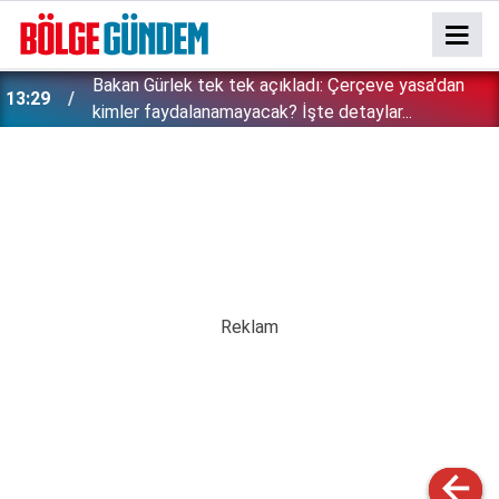
Bakan Gürlek tek tek açıkladı: Çerçeve yasa'dan
13:29
kimler faydalanamayacak? İşte detaylar...