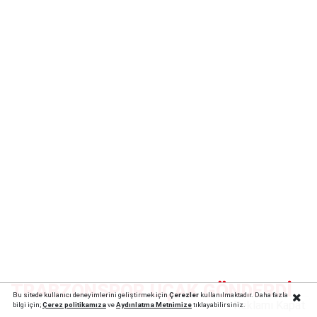
TRABZONSPOR UÇAK GÖNDERDİ
Bu sitede kullanıcı deneyimlerini geliştirmek için
Çerezler
kullanılmaktadır. Daha fazla
Reklamı Kapat
bilgi için;
Çerez politika
mıza
ve
Aydınlatma Metnimize
tıklayabilirsiniz.