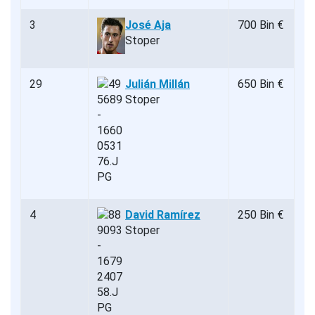
3
José Aja
700 Bin €
Stoper
29
Julián Millán
650 Bin €
Stoper
4
David Ramírez
250 Bin €
Stoper