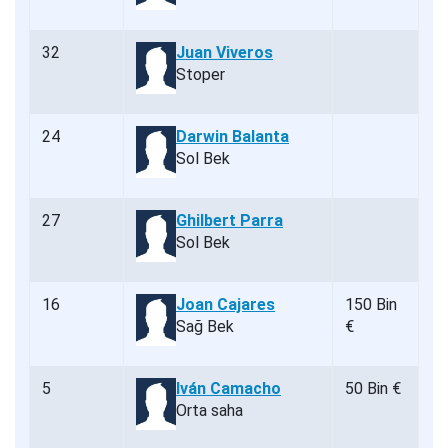
32
Juan Viveros
Stoper
24
Darwin Balanta
Sol Bek
27
Ghilbert Parra
Sol Bek
16
Joan Cajares
150 Bin
Sağ Bek
€
5
Iván Camacho
50 Bin €
Orta saha