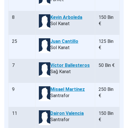
8
Kevin Arboleda
150 Bin
Sol Kanat
€
25
Juan Cantillo
125 Bin
Sol Kanat
€
7
Víctor Ballesteros
50 Bin €
Sağ Kanat
9
Misael Martínez
250 Bin
Santrafor
€
11
Dairon Valencia
150 Bin
Santrafor
€