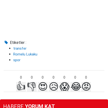
Etiketler :
transfer
Romelu Lukaku
spor
0
0
0
0
0
0
0
👍
👎
😍
😥
😱
😂
😡
HABERE
YORUM KAT