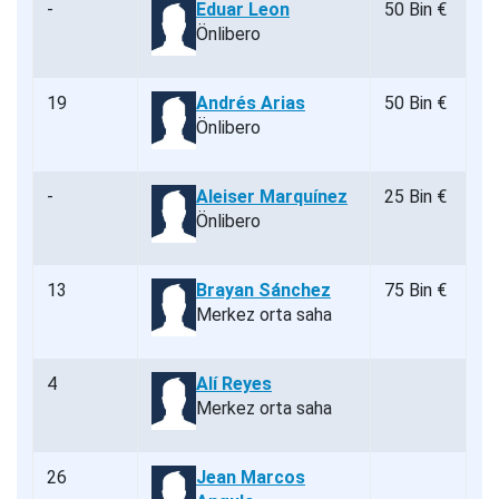
-
Eduar Leon
50 Bin €
Önlibero
19
Andrés Arias
50 Bin €
Önlibero
-
Aleiser Marquínez
25 Bin €
Önlibero
13
Brayan Sánchez
75 Bin €
Merkez orta saha
4
Alí Reyes
Merkez orta saha
26
Jean Marcos