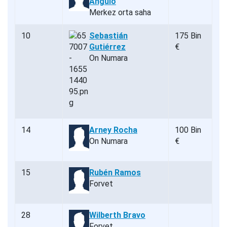
Angulo
Merkez orta saha
10
Sebastián
175 Bin
Gutiérrez
€
On Numara
14
Arney Rocha
100 Bin
On Numara
€
15
Rubén Ramos
Forvet
28
Wilberth Bravo
Forvet