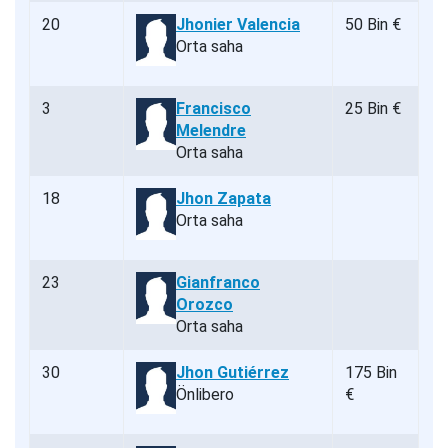
20
Jhonier Valencia
50 Bin €
Orta saha
3
Francisco
25 Bin €
Melendre
Orta saha
18
Jhon Zapata
Orta saha
23
Gianfranco
Orozco
Orta saha
30
Jhon Gutiérrez
175 Bin
Önlibero
€