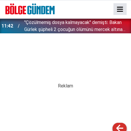
''Çözülmemiş dosya kalmayacak'' demişti: Bakan
11:42
!
Gürlek şüpheli 2 çocuğun ölümünü mercek altına
aldı!