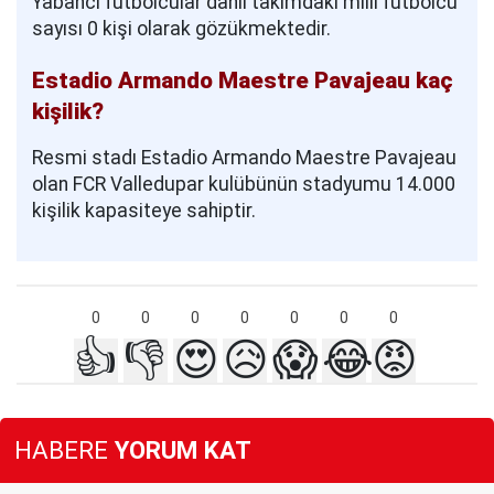
Yabancı futbolcular dahil takımdaki milli futbolcu
sayısı 0 kişi olarak gözükmektedir.
Estadio Armando Maestre Pavajeau kaç
kişilik?
Resmi stadı Estadio Armando Maestre Pavajeau
olan FCR Valledupar kulübünün stadyumu 14.000
kişilik kapasiteye sahiptir.
0
0
0
0
0
0
0
👍
👎
😍
😥
😱
😂
😡
HABERE
YORUM KAT