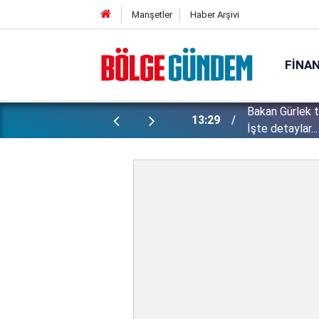
Manşetler
Haber Arşivi
FINA
Bakan Gürlek 
ı yapılan gizli planları deşifre etti!
13:29
İşte detaylar...