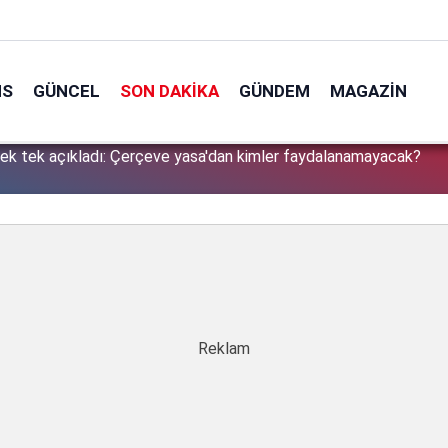
NS
GÜNCEL
SON DAKIKA
GÜNDEM
MAGAZIN
tek tek açıkladı: Çerçeve yasa'dan kimler faydalanamayacak?
1