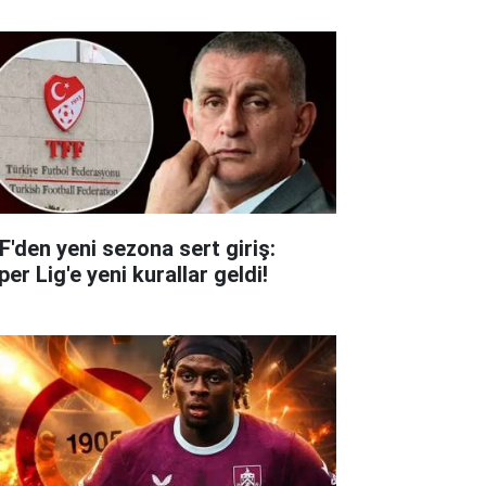
F'den yeni sezona sert giriş:
er Lig'e yeni kurallar geldi!