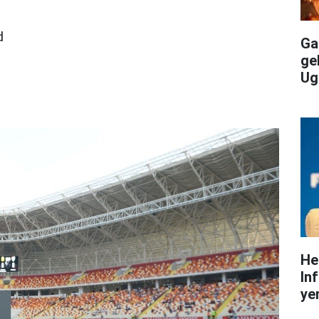
d
Gal
ge
Ug
He
In
yen