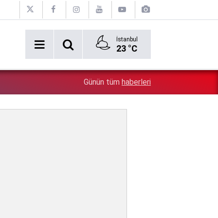
İstanbul
23 °C
2:54
Özgür Özel'e şok! Yüzde 50 ile kazandıkları il, CHP'de k
Günün tüm
haberleri