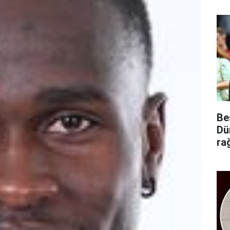
Be
Dü
ra