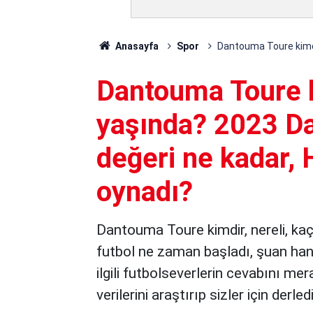
Anasayfa
Spor
Dantouma Toure kimdi
Dantouma Toure ki
yaşında? 2023 D
değeri ne kadar, 
oynadı?
Dantouma Toure kimdir, nereli, kaç
futbol ne zaman başladı, şuan ha
ilgili futbolseverlerin cevabını me
verilerini araştırıp sizler için derled