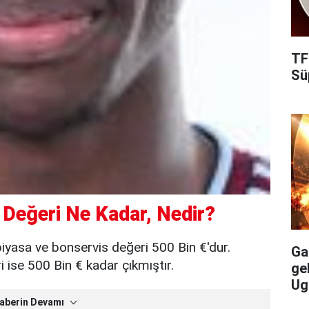
TF
Süp
Değeri Ne Kadar, Nedir?
yasa ve bonservis değeri 500 Bin €'dur.
Gal
ise 500 Bin € kadar çıkmıştır.
ge
Ug
aberin Devamı