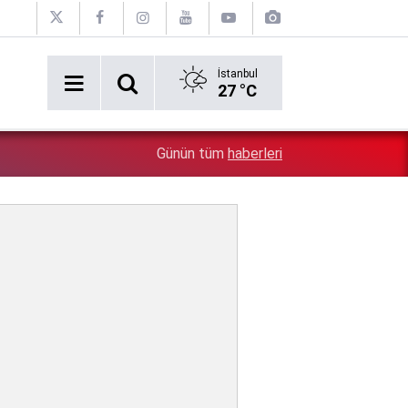
İstanbul
27 °C
Erken tatil rezervasyonu mağdurları için Ticaret bakanlı
1:17
Günün tüm
haberleri
iade zorunlu!