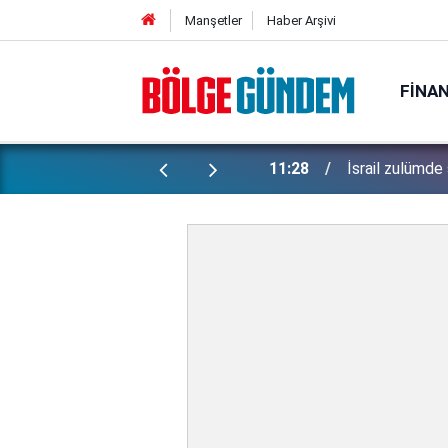
Manşetler
Haber Arşivi
FINA
ti: Bakan Gürlek şüpheli 2 çocuğun
11:28
İsrail zulümde 