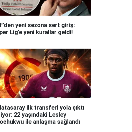
F'den yeni sezona sert giriş:
er Lig'e yeni kurallar geldi!
atasaray ilk transferi yola çıktı
liyor: 22 yaşındaki Lesley
ochukwu ile anlaşma sağlandı