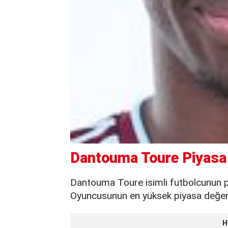
Dantouma Toure Piyasa 
Dantouma Toure isimli futbolcunun pi
Oyuncusunun en yüksek piyasa değeri 
H