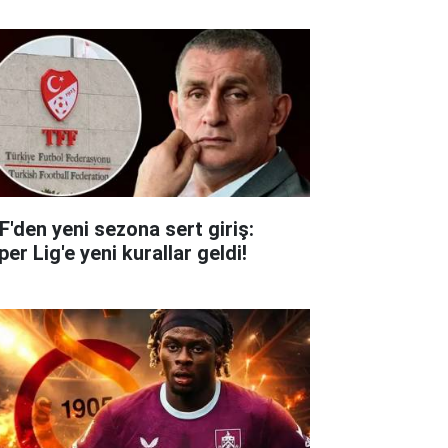
F'den yeni sezona sert giriş:
er Lig'e yeni kurallar geldi!