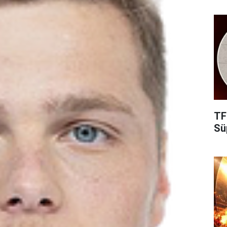
TF
Süp