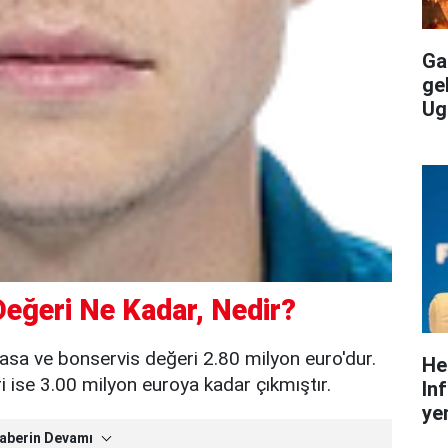
Gal
ge
Ug
eğeri Ne Kadar, Nedir?
asa ve bonservis değeri 2.80 milyon euro'dur.
He
ise 3.00 milyon euroya kadar çıkmıştır.
In
yen
aberin Devamı