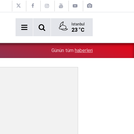
İstanbul
23 °C
2:54
Özgür Özel'e şok! Yüzde 50 ile kazandıkları il, CHP'de k
Günün tüm
haberleri