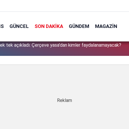
NS
GÜNCEL
SON DAKIKA
GÜNDEM
MAGAZIN
tek tek açıkladı: Çerçeve yasa'dan kimler faydalanamayacak?
1