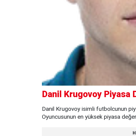
Danil Krugovoy Piyasa D
Danil Krugovoy isimli futbolcunun piy
Oyuncusunun en yüksek piyasa değeri 
H