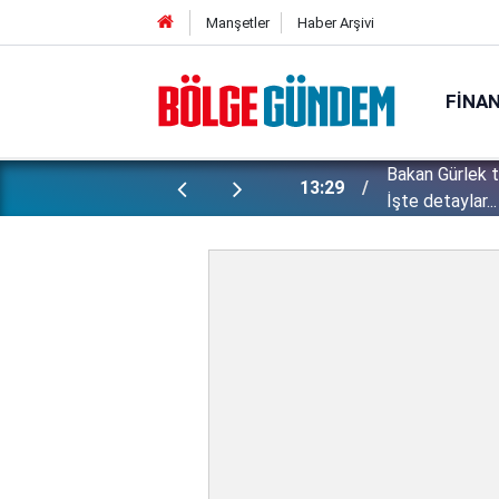
Manşetler
Haber Arşivi
FINA
Bakan Gürlek 
ı yapılan gizli planları deşifre etti!
13:29
İşte detaylar...