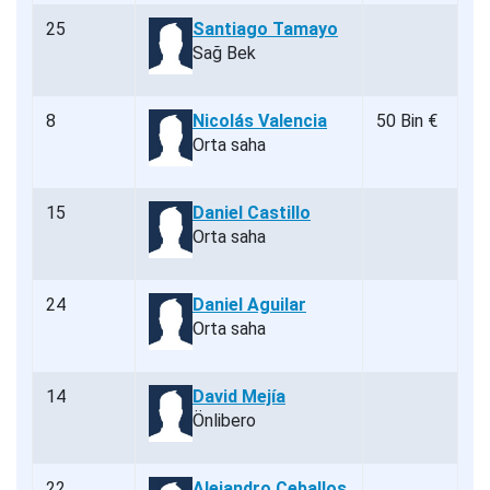
25
Santiago Tamayo
Sağ Bek
8
Nicolás Valencia
50 Bin €
Orta saha
15
Daniel Castillo
Orta saha
24
Daniel Aguilar
Orta saha
14
David Mejía
Önlibero
22
Alejandro Ceballos