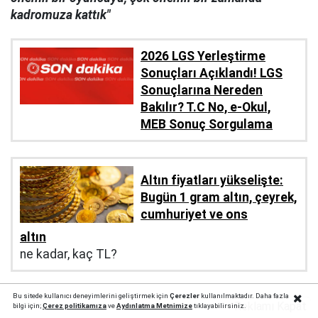
kadromuza kattık"
2026 LGS Yerleştirme
Sonuçları Açıklandı! LGS
Sonuçlarına Nereden
Bakılır? T.C No, e-Okul,
MEB Sonuç Sorgulama
Altın fiyatları yükselişte:
Bugün 1 gram altın, çeyrek,
cumhuriyet ve ons
altın
ne kadar, kaç TL?
Bu sitede kullanıcı deneyimlerini geliştirmek için
Çerezler
kullanılmaktadır. Daha fazla
Reklamı Kapat
bilgi için;
Çerez politika
mıza
ve
Aydınlatma Metnimize
tıklayabilirsiniz.