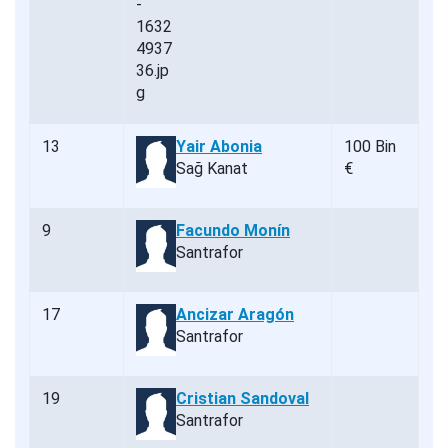
13
Yair Abonia
100 Bin
Sağ Kanat
€
9
Facundo Monín
Santrafor
17
Ancizar Aragón
Santrafor
19
Cristian Sandoval
Santrafor