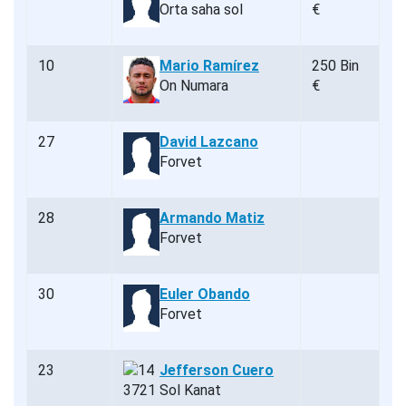
Orta saha sol
€
10
Mario Ramírez
250 Bin
On Numara
€
27
David Lazcano
Forvet
28
Armando Matiz
Forvet
30
Euler Obando
Forvet
23
Jefferson Cuero
Sol Kanat