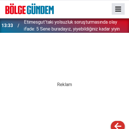
Etimesgut'taki yolsuzluk soruşturmasında olay
13:33
ifade: 5 Sene buradayız, yiyebildiğiniz kadar yiyin