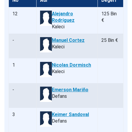
No
Adı
Değeri
12
Alejandro
125 Bin
Rodríguez
€
Kaleci
-
Manuel Cortez
25 Bin €
Kaleci
1
Nicolas Dormisch
Kaleci
-
Emerson Mariño
Defans
3
Keimer Sandoval
Defans