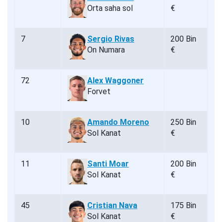
Orta saha sol
€
7
Sergio Rivas
200 Bin
On Numara
€
72
Alex Waggoner
Forvet
10
Amando Moreno
250 Bin
Sol Kanat
€
11
Santi Moar
200 Bin
Sol Kanat
€
45
Cristian Nava
175 Bin
Sol Kanat
€