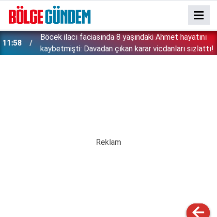
:
Böcek ilacı faciasında 8 yaşındaki Ahmet hayatını
11:58
kaybetmişti: Davadan çıkan karar vicdanları sızlattı!