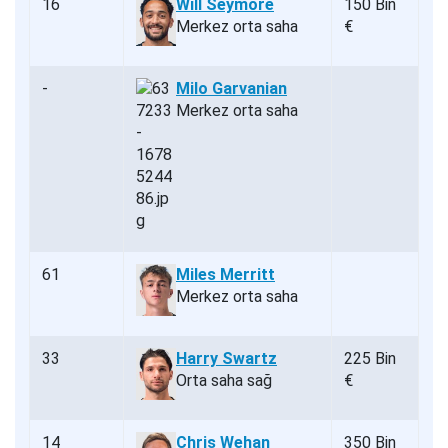
16
Will Seymore
150 Bin
Merkez orta saha
€
-
Milo Garvanian
Merkez orta saha
61
Miles Merritt
Merkez orta saha
33
Harry Swartz
225 Bin
Orta saha sağ
€
14
Chris Wehan
350 Bin