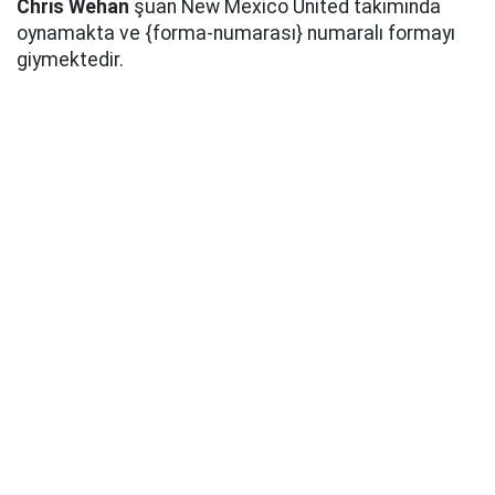
Chris Wehan
şuan New Mexico United takımında
oynamakta ve {forma-numarası} numaralı formayı
giymektedir.