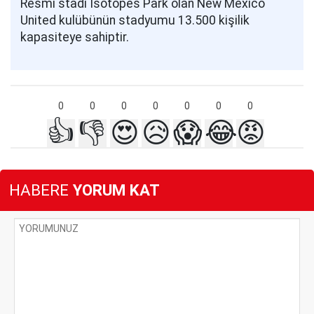
Resmi stadı Isotopes Park olan New Mexico
United kulübünün stadyumu 13.500 kişilik
kapasiteye sahiptir.
0
0
0
0
0
0
0
👍
👎
😍
😥
😱
😂
😡
HABERE
YORUM KAT