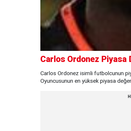
Carlos Ordonez Piyasa 
Carlos Ordonez isimli futbolcunun pi
Oyuncusunun en yüksek piyasa değeri 
H