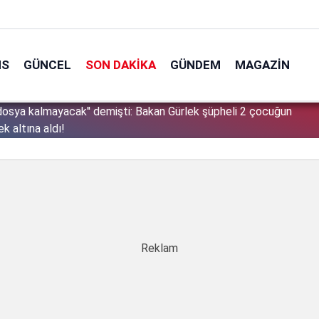
NS
GÜNCEL
SON DAKIKA
GÜNDEM
MAGAZIN
osya kalmayacak'' demişti: Bakan Gürlek şüpheli 2 çocuğun
1
 altına aldı!