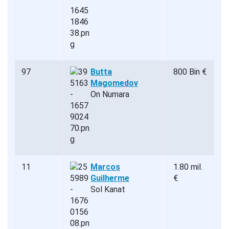
97
Butta
800 Bin €
Magomedov
On Numara
11
Marcos
1.80 mil.
Guilherme
€
Sol Kanat