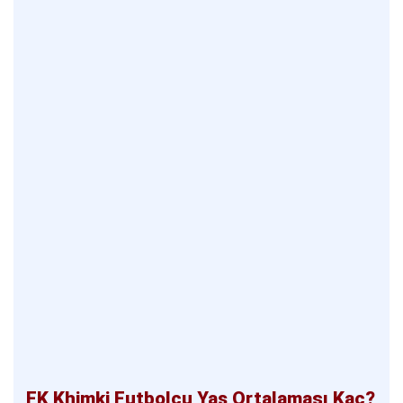
FK Khimki Futbolcu Yaş Ortalaması Kaç?