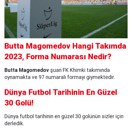
Butta Magomedov Hangi Takımda
2023, Forma Numarası Nedir?
Butta Magomedov
şuan FK Khimki takımında
oynamakta ve 97 numaralı formayı giymektedir.
Dünya Futbol Tarihinin En Güzel
30 Golü!
Dünya futbol tarihinin en güzel 30 golünün sizler için
derledik.