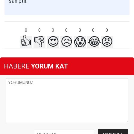
sahiptir.
0
0
0
0
0
0
0
👍
👎
😍
😥
😱
😂
😡
HABERE
YORUM KAT