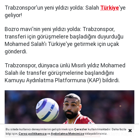
Trabzonspor'un yeni yıldızı yolda: Salah
Türkiye
'ye
geliyor!
Bozro mavi'nin yeni yıldızı yolda: Trabzonspor,
transferi için görüşmelere başladığını duyurduğu
Mohamed Salah'ı Türkiye'ye getirmek için uçak
gönderdi.
Trabzonspor, dünyaca ünlü Mısırlı yıldız Mohamed
Salah ile transfer görüşmelerine başlandığını
Kamuyu Aydınlatma Platformuna (KAP) bildirdi.
Bu sitede kullanıcı deneyimlerini geliştirmek için
Çerezler
kullanılmaktadır. Daha fazla
Reklamı Kapat
bilgi için;
Çerez politika
mıza
ve
Aydınlatma Metnimize
tıklayabilirsiniz.