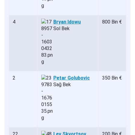
4
Bryan Idowu
800 Bin €
Sol Bek
2
Petar Golubovic
350 Bin €
Sağ Bek
22
Lev Skvortsov
200 Bin €