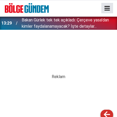
Bakan Gürlek tek tek açıkladı: Çerçeve yasa'dan
13:29
kimler faydalanamayacak? İşte detaylar...