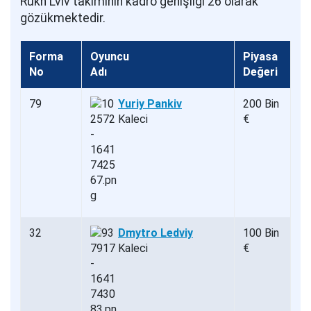
Rukh Lviv takımının kadro genişliği 26 olarak
gözükmektedir.
Forma
Oyuncu
Piyasa
No
Adı
Değeri
79
Yuriy Pankiv
200 Bin
Kaleci
€
32
Dmytro Ledviy
100 Bin
Kaleci
€