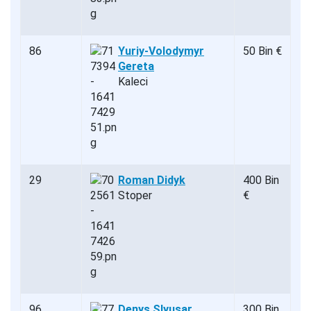
86
Yuriy-Volodymyr
50 Bin €
Gereta
Kaleci
29
Roman Didyk
400 Bin
Stoper
€
96
Denys Slyusar
300 Bin