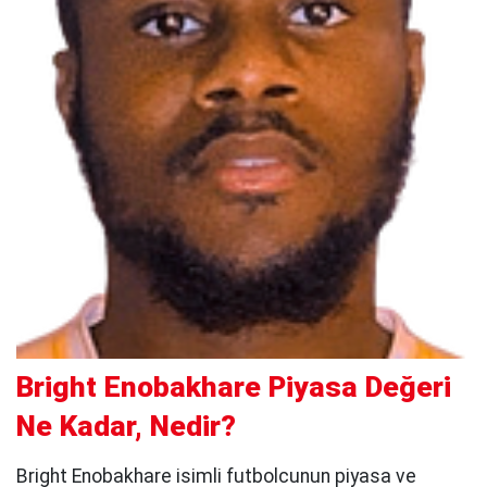
Bright Enobakhare Piyasa Değeri
Ne Kadar, Nedir?
Bright Enobakhare isimli futbolcunun piyasa ve