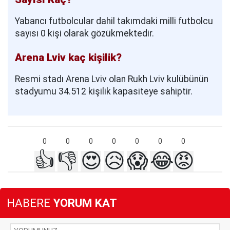
Yabancı futbolcular dahil takımdaki milli futbolcu
sayısı 0 kişi olarak gözükmektedir.
Arena Lviv kaç kişilik?
Resmi stadı Arena Lviv olan Rukh Lviv kulübünün
stadyumu 34.512 kişilik kapasiteye sahiptir.
0
0
0
0
0
0
0
👍
👎
😍
😥
😱
😂
😡
HABERE
YORUM KAT