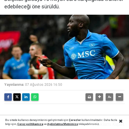
edebileceği öne sürüldü.
Yayınlanma:
07 Ağustos 2026 16:50
Bu sitede kullanıcı deneyimlerini geliştirmek için
Çerezler
kullanılmaktadır. Daha fazla
Reklamı Kapat
bilgi için;
Çerez politika
mıza
ve
Aydınlatma Metnimize
tıklayabilirsiniz.