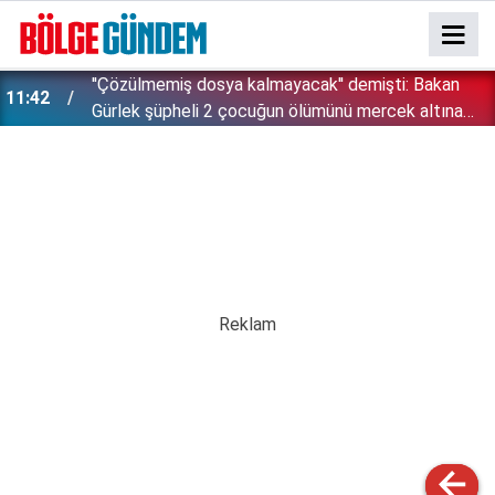
''Çözülmemiş dosya kalmayacak'' demişti: Bakan
11:42
!
Gürlek şüpheli 2 çocuğun ölümünü mercek altına
aldı!