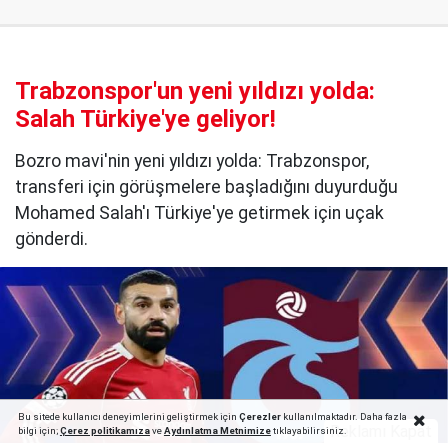
Trabzonspor'un yeni yıldızı yolda:
Salah Türkiye'ye geliyor!
Bozro mavi'nin yeni yıldızı yolda: Trabzonspor,
transferi için görüşmelere başladığını duyurduğu
Mohamed Salah'ı Türkiye'ye getirmek için uçak
gönderdi.
Bu sitede kullanıcı deneyimlerini geliştirmek için
Çerezler
kullanılmaktadır. Daha fazla
Reklamı Kapat
bilgi için;
Çerez politika
mıza
ve
Aydınlatma Metnimize
tıklayabilirsiniz.