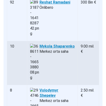
92
Reshat Ramadani
300 Bin €
Önlibero
10
Mykola Shaparenko
9.00 mil.
Merkez orta saha
€
8
Volodymyr
2.50 mil.
Shepelev
€
Merkez orta saha