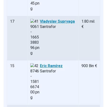
17
Vladyslav Supryaga
1.80 mil.
Santrafor
€
15
Eric Ramírez
900 Bin €
Santrafor