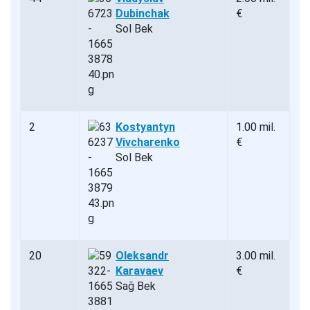
Dubinchak
€
Sol Bek
2
Kostyantyn
1.00 mil.
Vivcharenko
€
Sol Bek
20
Oleksandr
3.00 mil.
Karavaev
€
Sağ Bek