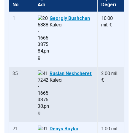
No
Adı
Değeri
1
Georgiy Bushchan
10.00
Kaleci
mil. €
35
Ruslan Neshcheret
2.00 mil.
Kaleci
€
71
Denys Boyko
1.00 mil.