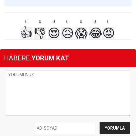
0
0
0
0
0
0
0
👍
👎
😍
😥
😱
😂
😡
HABERE
YORUM KAT