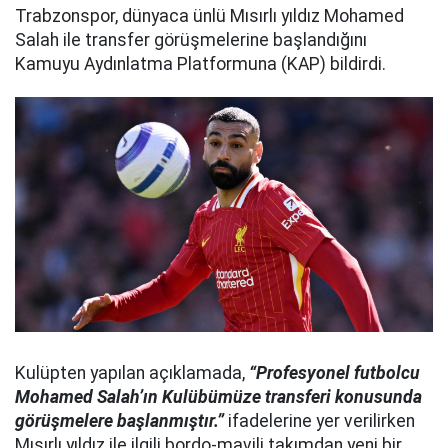
Trabzonspor, dünyaca ünlü Mısırlı yıldız Mohamed
Salah ile transfer görüşmelerine başlandığını
Kamuyu Aydınlatma Platformuna (KAP) bildirdi.
Kulüpten yapılan açıklamada,
“Profesyonel futbolcu
Mohamed Salah’ın Kulübümüze transferi konusunda
görüşmelere başlanmıştır.”
ifadelerine yer verilirken
Mısırlı yıldız ile ilgili bordo-mavili takımdan yeni bir