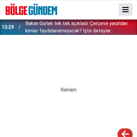
Bakan Gürlek tek tek açıkladı: Çerçeve yasa'dan
13:29
kimler faydalanamayacak? İşte detaylar...