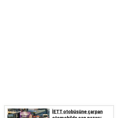
İETT otobüsüne çarpan