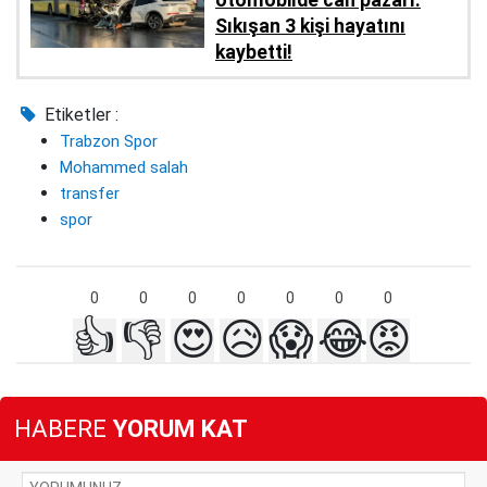
otomobilde can pazarı:
Sıkışan 3 kişi hayatını
kaybetti!
Etiketler :
Trabzon Spor
Mohammed salah
transfer
spor
0
0
0
0
0
0
0
👍
👎
😍
😥
😱
😂
😡
HABERE
YORUM KAT