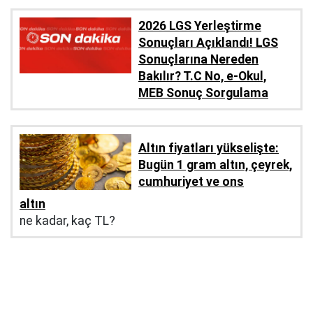
2026 LGS Yerleştirme
Sonuçları Açıklandı! LGS
Sonuçlarına Nereden
Bakılır? T.C No, e-Okul,
MEB Sonuç Sorgulama
Altın fiyatları yükselişte:
Bugün 1 gram altın, çeyrek,
cumhuriyet ve ons
altın
ne kadar, kaç TL?