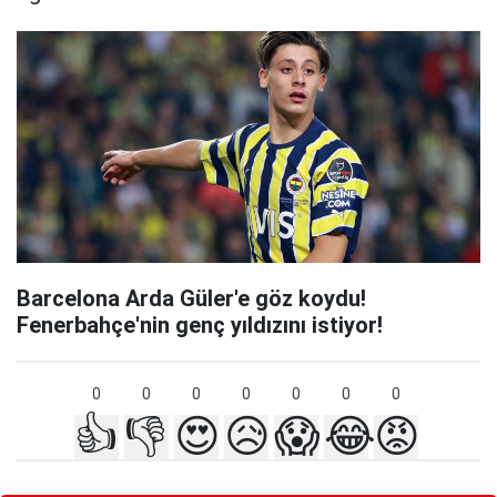
Barcelona Arda Güler'e göz koydu!
Fenerbahçe'nin genç yıldızını istiyor!
0
0
0
0
0
0
0
👍
👎
😍
😥
😱
😂
😡