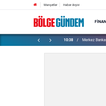
Manşetler
Haber Arşivi
FINA
alardaki son durum...
10:38
Merkez Bankas