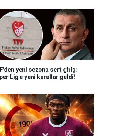
F'den yeni sezona sert giriş:
er Lig'e yeni kurallar geldi!