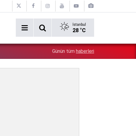
İstanbul
28 °C
0:20
Emekliler dört gözle bekliyordu: Fark ödemeleri hesapla
Günün tüm
haberleri