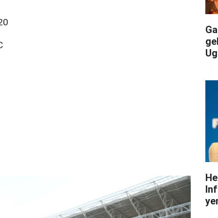
20
Gal
ge
C
Ug
He
In
yen