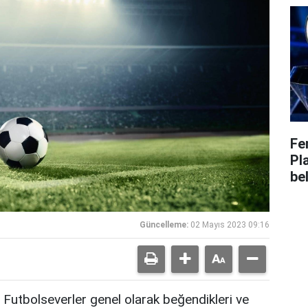
Fe
Pl
bel
Güncelleme:
02 Mayıs 2023 09:16
Futbolseverler genel olarak beğendikleri ve