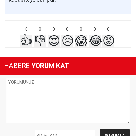
0
0
0
0
0
0
0
👍
👎
😍
😥
😱
😂
😡
HABERE
YORUM KAT