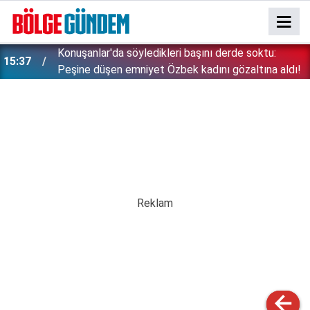
Konuşanlar'da söyledikleri başını derde soktu:
15:37
Peşine düşen emniyet Özbek kadını gözaltına aldı!
15:26
Çin'in gözü doymuyor: Altın rezervleri doldu taştı!