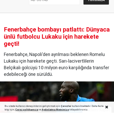
Fenerbahçe bombayı patlattı: Dünyaca
ünlü futbolcu Lukaku için harekete
geçti!
Fenerbahçe, Napoli'den ayrılması beklenen Romelu
Lukaku için harekete geçti. Sarı-lacivertlilerin
Belçikalı golcüyü 10 milyon euro karşılığında transfer
edebileceği öne sürüldü.
Bu sitede kullanıcı deneyimlerini geliştirmek için
Çerezler
kullanılmaktadır. Daha fazla
Reklamı Kapat
bilgi için;
Çerez politika
mıza
ve
Aydınlatma Metnimize
tıklayabilirsiniz.