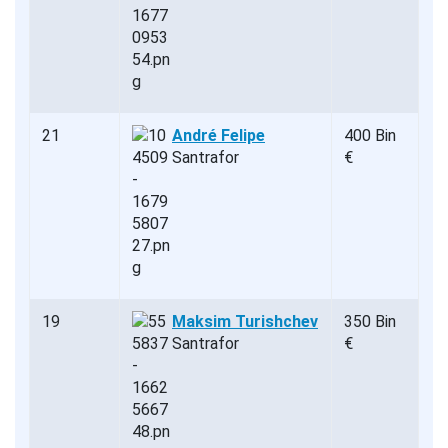
21
André Felipe
400 Bin
Santrafor
€
19
Maksim Turishchev
350 Bin
Santrafor
€