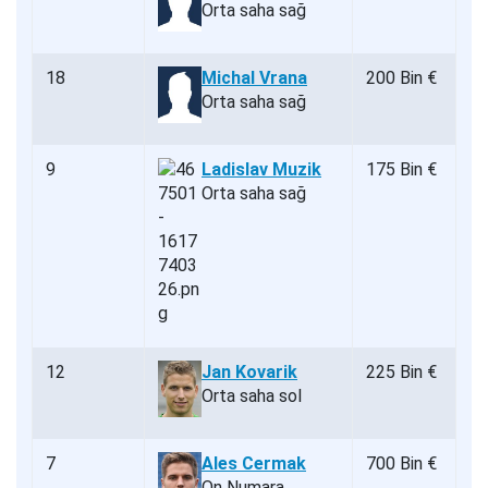
Orta saha sağ
18
Michal Vrana
200 Bin €
Orta saha sağ
9
Ladislav Muzik
175 Bin €
Orta saha sağ
12
Jan Kovarik
225 Bin €
Orta saha sol
7
Ales Cermak
700 Bin €
On Numara