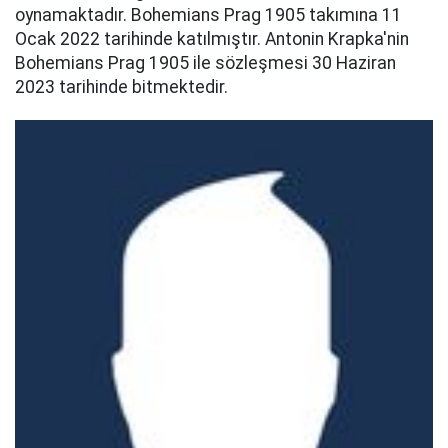
oynamaktadır. Bohemians Prag 1905 takımına 11
Ocak 2022 tarihinde katılmıştır. Antonin Krapka'nin
Bohemians Prag 1905 ile sözleşmesi 30 Haziran
2023 tarihinde bitmektedir.