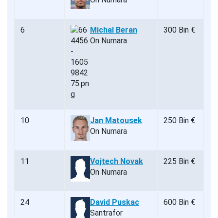
6
Michal Beran
300 Bin €
On Numara
10
Jan Matousek
250 Bin €
On Numara
11
Vojtech Novak
225 Bin €
On Numara
24
David Puskac
600 Bin €
Santrafor