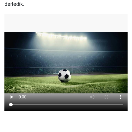
derledik.