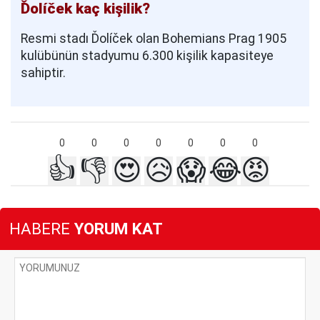
Ďolíček kaç kişilik?
Resmi stadı Ďolíček olan Bohemians Prag 1905
kulübünün stadyumu 6.300 kişilik kapasiteye
sahiptir.
0
0
0
0
0
0
0
👍
👎
😍
😥
😱
😂
😡
HABERE
YORUM KAT