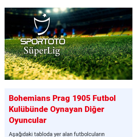
Bohemians Prag 1905 Futbol
Kulübünde Oynayan Diğer
Oyuncular
Aşağıdaki tabloda yer alan futbolcuların