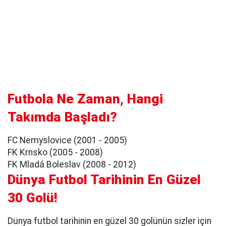
Futbola Ne Zaman, Hangi
Takımda Başladı?
FC Nemyslovice (2001 - 2005)
FK Krnsko (2005 - 2008)
FK Mladá Boleslav (2008 - 2012)
Dünya Futbol Tarihinin En Güzel
30 Golü!
Dünya futbol tarihinin en güzel 30 golünün sizler için