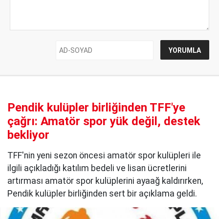
Pendik kulüpler birliğinden TFF'ye
çağrı: Amatör spor yük değil, destek
bekliyor
TFF'nin yeni sezon öncesi amatör spor kulüpleri ile
ilgili açıkladığı katılım bedeli ve lisan ücretlerini
artırması amatör spor kulüplerini ayaağ kaldırırken,
Pendik kulüpler birliğinden sert bir açıklama geldi.