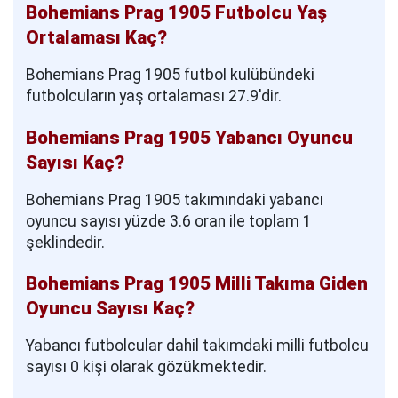
Bohemians Prag 1905 Futbolcu Yaş
Ortalaması Kaç?
Bohemians Prag 1905 futbol kulübündeki
futbolcuların yaş ortalaması 27.9'dir.
Bohemians Prag 1905 Yabancı Oyuncu
Sayısı Kaç?
Bohemians Prag 1905 takımındaki yabancı
oyuncu sayısı yüzde 3.6 oran ile toplam 1
şeklindedir.
Bohemians Prag 1905 Milli Takıma Giden
Oyuncu Sayısı Kaç?
Yabancı futbolcular dahil takımdaki milli futbolcu
sayısı 0 kişi olarak gözükmektedir.