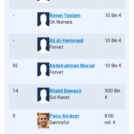
-
Rayan Yaslam
10 Bin €
On Numara
-
Ali Al-Hammadi
10 Bin €
Forvet
92
Abdelrahman Murad
10 Bin €
Forvet
14
Khalid Bawazir
500 Bin
Sol Kanat
€
9
Paco Alcácer
8.00
Santrafor
mil. €