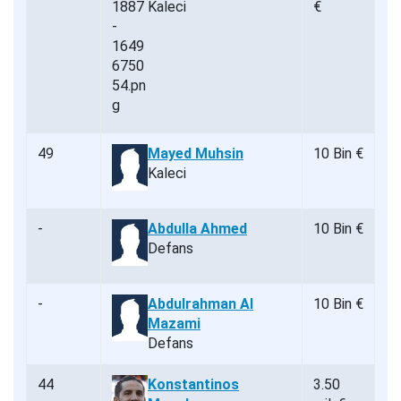
Kaleci
€
49
Mayed Muhsin
10 Bin €
Kaleci
-
Abdulla Ahmed
10 Bin €
Defans
-
Abdulrahman Al
10 Bin €
Mazami
Defans
44
Konstantinos
3.50