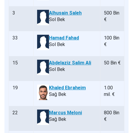
3
Alhusain Saleh
500 Bin
Sol Bek
€
33
Hamad Fahad
100 Bin
Sol Bek
€
15
Abdelaziz Salim Ali
50 Bin €
Sol Bek
19
Khaled Ebraheim
1.00
Sağ Bek
mil. €
22
Marcus Meloni
800 Bin
Sağ Bek
€