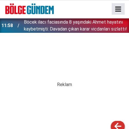
:
Böcek ilacı faciasında 8 yaşındaki Ahmet hayatını
11:58
kaybetmişti: Davadan çıkan karar vicdanları sızlattı!