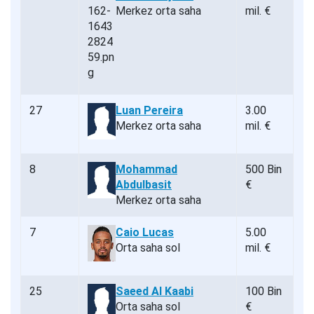
Merkez orta saha
mil. €
27
Luan Pereira
3.00
Merkez orta saha
mil. €
8
Mohammad
500 Bin
Abdulbasit
€
Merkez orta saha
7
Caio Lucas
5.00
Orta saha sol
mil. €
25
Saeed Al Kaabi
100 Bin
Orta saha sol
€