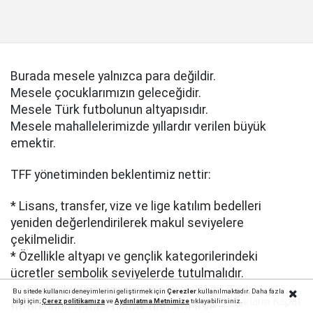
Burada mesele yalnızca para değildir.
Mesele çocuklarımızın geleceğidir.
Mesele Türk futbolunun altyapısıdır.
Mesele mahallelerimizde yıllardır verilen büyük
emektir.
TFF yönetiminden beklentimiz nettir:
* Lisans, transfer, vize ve lige katılım bedelleri
yeniden değerlendirilerek makul seviyelere
çekilmelidir.
* Özellikle altyapı ve gençlik kategorilerindeki
ücretler sembolik seviyelerde tutulmalıdır.
* Amatör kulüpler mali yük olarak değil, Türk
Bu sitede kullanıcı deneyimlerini geliştirmek için
Çerezler
kullanılmaktadır. Daha fazla
Reklamı Kapat
bilgi için;
Çerez politika
mıza
ve
Aydınlatma Metnimize
tıklayabilirsiniz.
futbolunun temeli olarak görülmeli ve