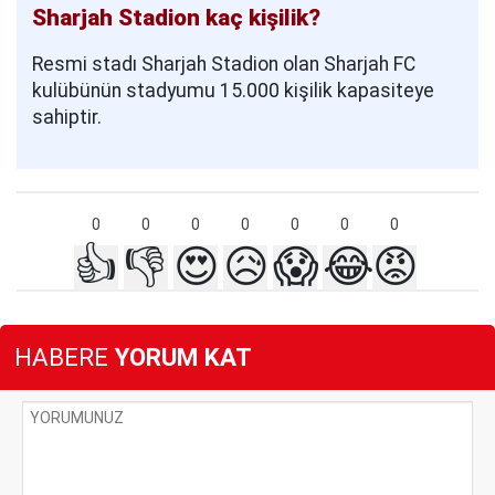
Sharjah Stadion kaç kişilik?
Resmi stadı Sharjah Stadion olan Sharjah FC
kulübünün stadyumu 15.000 kişilik kapasiteye
sahiptir.
0
0
0
0
0
0
0
👍
👎
😍
😥
😱
😂
😡
HABERE
YORUM KAT