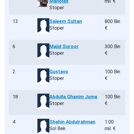
Manolas
mil. €
Stoper
13
Saleem Sultan
800 Bin
Stoper
€
6
Majid Suroor
300 Bin
Stoper
€
2
Gustavo
100 Bin
Stoper
€
18
Abdulla Ghanim Juma
100 Bin
Stoper
€
4
Shahin Abdulrahman
1.00
Sol Bek
mil. €