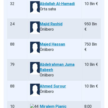
32
Abdallah Al-Hamadi
10 Bin €
Orta saha
24
Majid Rashid
950 Bin
Önlibero
€
88
Majed Hassan
750 Bin
Önlibero
€
79
Abdelrahman Juma
10 Bin €
Rabeeh
Önlibero
88
Ahmed Surour
10 Bin €
Önlibero
10
Miralem Pjanic
8.00