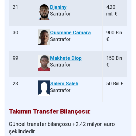
21
Djaniny
4.20
Santrafor
mil. €
30
Ousmane Camara
900 Bin
Santrafor
€
99
Makhete Diop
150 Bin
Santrafor
€
23
Salem Saleh
50 Bin €
Santrafor
Takımın Transfer Bilançosu:
Güncel transfer bilançosu +2.42 milyon euro
şeklindedir.