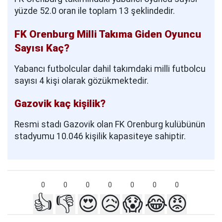
yüzde 52.0 oran ile toplam 13 şeklindedir.
FK Orenburg Milli Takıma Giden Oyuncu
Sayısı Kaç?
Yabancı futbolcular dahil takımdaki milli futbolcu
sayısı 4 kişi olarak gözükmektedir.
Gazovik kaç kişilik?
Resmi stadı Gazovik olan FK Orenburg kulübünün
stadyumu 10.046 kişilik kapasiteye sahiptir.
0
0
0
0
0
0
0
👍
👎
😍
😥
😱
😂
😡