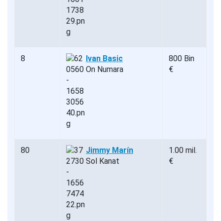
8
Ivan Basic
800 Bin
On Numara
€
80
Jimmy Marín
1.00 mil.
Sol Kanat
€