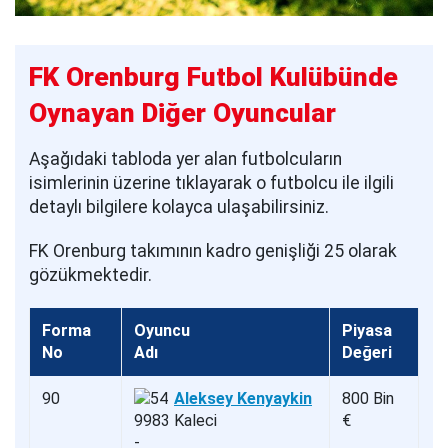
FK Orenburg Futbol Kulübünde
Oynayan Diğer Oyuncular
Aşağıdaki tabloda yer alan futbolcuların
isimlerinin üzerine tıklayarak o futbolcu ile ilgili
detaylı bilgilere kolayca ulaşabilirsiniz.
FK Orenburg takımının kadro genişliği 25 olarak
gözükmektedir.
Forma
Oyuncu
Piyasa
No
Adı
Değeri
90
Aleksey Kenyaykin
800 Bin
Kaleci
€