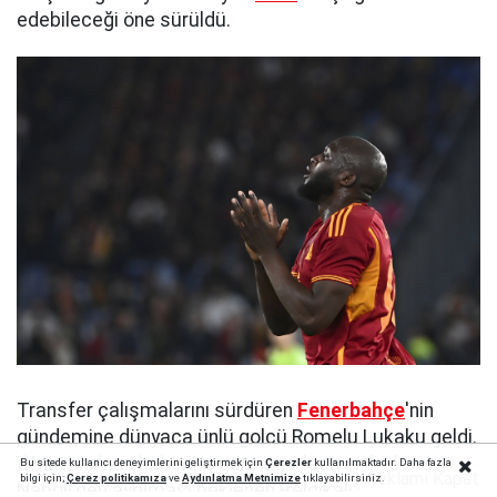
edebileceği öne sürüldü.
Transfer çalışmalarını sürdüren
Fenerbahçe
'nin
gündemine dünyaca ünlü golcü Romelu Lukaku geldi.
Il Mattino'nun haberine göre sarı-lacivertli ekip,
Bu sitede kullanıcı deneyimlerini geliştirmek için
Çerezler
kullanılmaktadır. Daha fazla
Reklamı Kapat
bilgi için;
Çerez politika
mıza
ve
Aydınlatma Metnimize
tıklayabilirsiniz.
Napoli'den ayrılması beklenen Belçikalı santrfor için