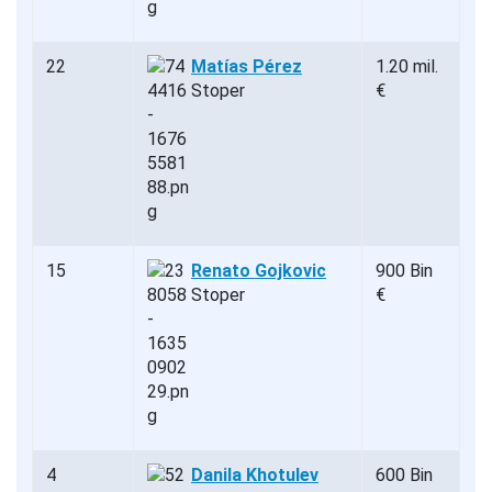
22
Matías Pérez
1.20 mil.
Stoper
€
15
Renato Gojkovic
900 Bin
Stoper
€
4
Danila Khotulev
600 Bin