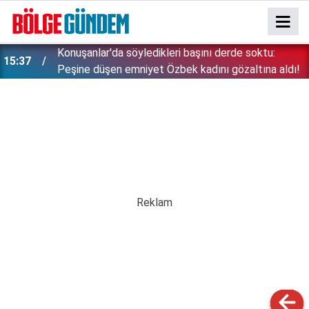
Konuşanlar'da söyledikleri başını derde soktu:
15:37
Peşine düşen emniyet Özbek kadını gözaltına aldı!