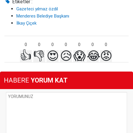
Etiketler :
Gazeteci yılmaz özdil
Menderes Belediye Başkanı
İlkay Çiçek
0
0
0
0
0
0
0
👍
👎
😍
😥
😱
😂
😡
HABERE
YORUM KAT