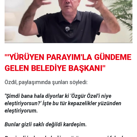
"'YÜRÜYEN PARAYIM'LA GÜNDEME
GELEN BELEDİYE BAŞKANI"
Özdil, paylaşımında şunları söyledi:
"Şimdi bana hala diyorlar ki 'Özgür Özel'i niye
eleştiriyorsun?' İşte bu tür kepazelikler yüzünden
eleştiriyorum.
Bunlar gizli saklı değildi kardeşim.