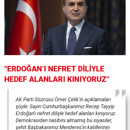
"ERDOĞAN’I NEFRET DİLİYLE
HEDEF ALANLARI KINIYORUZ"
AK Parti Sözcüsü Ömer Çelik'in açıklamaları
şöyle: Sayın Cumhurbaşkanımız Recep Tayyip
Erdoğan’ı nefret diliyle hedef alanları kınıyoruz.
Demokrasiden nasibini almamış bu siyasiler,
şehit Başbakanımız Menderes'in katillerinin