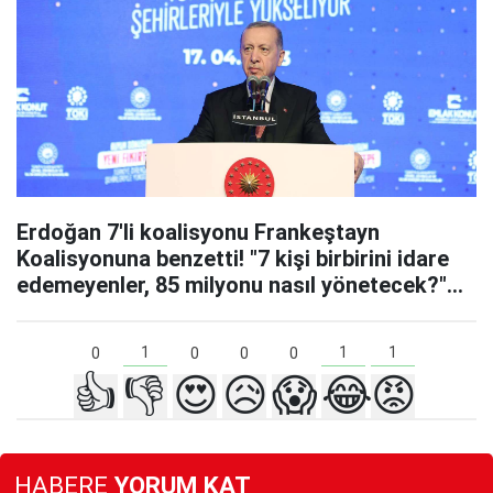
Erdoğan 7'li koalisyonu Frankeştayn
Koalisyonuna benzetti! "7 kişi birbirini idare
edemeyenler, 85 milyonu nasıl yönetecek?"
dedi!
1
1
1
0
0
0
0
👍
👎
😍
😥
😱
😂
😡
HABERE
YORUM KAT