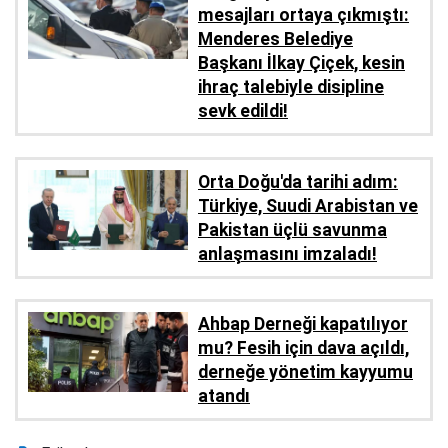
mesajları ortaya çıkmıştı:
Menderes Belediye
Başkanı İlkay Çiçek, kesin
ihraç talebiyle disipline
sevk edildi!
Orta Doğu'da tarihi adım:
Türkiye, Suudi Arabistan ve
Pakistan üçlü savunma
anlaşmasını imzaladı!
Ahbap Derneği kapatılıyor
mu? Fesih için dava açıldı,
derneğe yönetim kayyumu
atandı