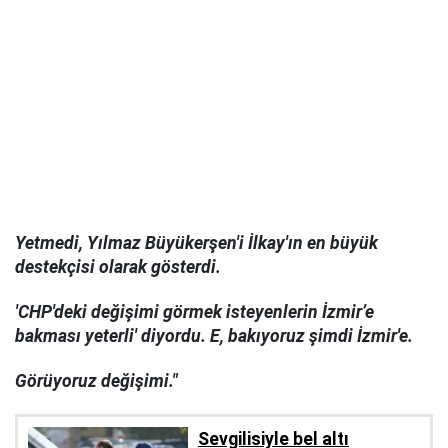
Yetmedi, Yılmaz Büyükerşen'i İlkay'ın en büyük
destekçisi olarak gösterdi.
'CHP'deki değişimi görmek isteyenlerin İzmir’e
bakması yeterli' diyordu. E, bakıyoruz şimdi İzmir'e.
Görüyoruz değişimi."
Sevgilisiyle bel altı