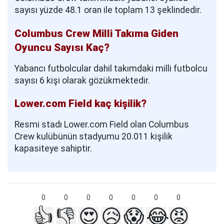
sayısı yüzde 48.1 oran ile toplam 13 şeklindedir.
Columbus Crew Milli Takıma Giden
Oyuncu Sayısı Kaç?
Yabancı futbolcular dahil takımdaki milli futbolcu
sayısı 6 kişi olarak gözükmektedir.
Lower.com Field kaç kişilik?
Resmi stadı Lower.com Field olan Columbus
Crew kulübünün stadyumu 20.011 kişilik
kapasiteye sahiptir.
0
0
0
0
0
0
0
👍
👎
😍
😥
😱
😂
😡