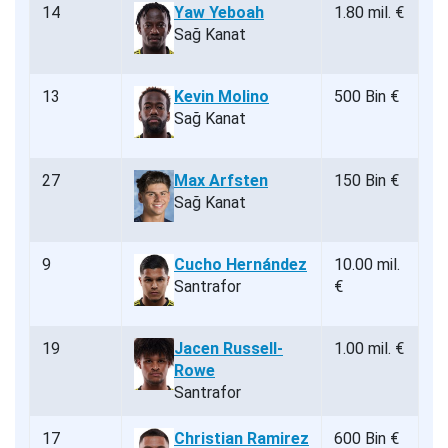
14
Yaw Yeboah
1.80 mil. €
Sağ Kanat
13
Kevin Molino
500 Bin €
Sağ Kanat
27
Max Arfsten
150 Bin €
Sağ Kanat
9
Cucho Hernández
10.00 mil.
Santrafor
€
19
Jacen Russell-
1.00 mil. €
Rowe
Santrafor
17
Christian Ramirez
600 Bin €