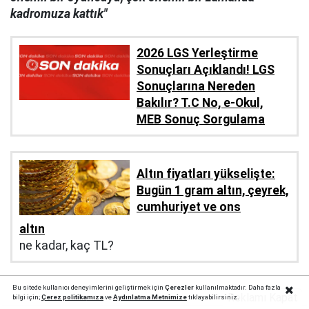
kadromuza kattık"
2026 LGS Yerleştirme
Sonuçları Açıklandı! LGS
Sonuçlarına Nereden
Bakılır? T.C No, e-Okul,
MEB Sonuç Sorgulama
Altın fiyatları yükselişte:
Bugün 1 gram altın, çeyrek,
cumhuriyet ve ons
altın
ne kadar, kaç TL?
Bu sitede kullanıcı deneyimlerini geliştirmek için
Çerezler
kullanılmaktadır. Daha fazla
Reklamı Kapat
bilgi için;
Çerez politika
mıza
ve
Aydınlatma Metnimize
tıklayabilirsiniz.