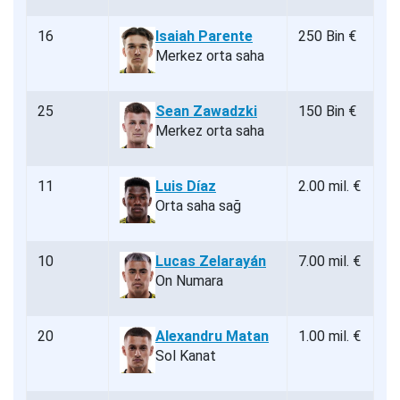
16
Isaiah Parente
250 Bin €
Merkez orta saha
25
Sean Zawadzki
150 Bin €
Merkez orta saha
11
Luis Díaz
2.00 mil. €
Orta saha sağ
10
Lucas Zelarayán
7.00 mil. €
On Numara
20
Alexandru Matan
1.00 mil. €
Sol Kanat