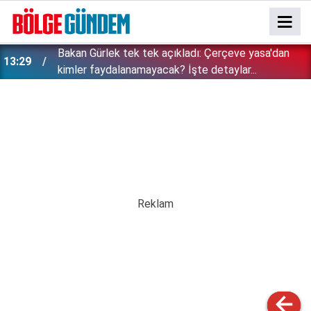
Bakan Gürlek tek tek açıkladı: Çerçeve yasa'dan
13:29
kimler faydalanamayacak? İşte detaylar...