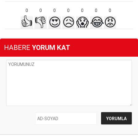
0
0
0
0
0
0
0
👍
👎
😍
😥
😱
😂
😡
HABERE
YORUM KAT