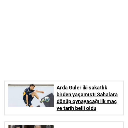
Arda Güler iki sakatlık
birden yaşamıştı Sahalara
dönüp oynayacağı ilk maç
ve tarih belli oldu