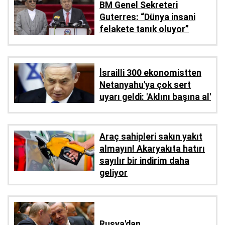
BM Genel Sekreteri
Guterres: “Dünya insani
felakete tanık oluyor”
İsrailli 300 ekonomistten
Netanyahu'ya çok sert
uyarı geldi: 'Aklını başına al'
Araç sahipleri sakın yakıt
almayın! Akaryakıta hatırı
sayılır bir indirim daha
geliyor
Rusya'dan