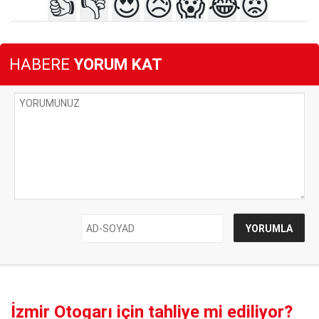
👍
👎
😍
😥
😱
😂
😡
HABERE
YORUM KAT
İzmir Otogarı için tahliye mi ediliyor?