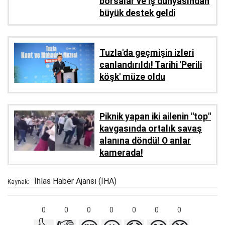
borsalar ve iş dünyasından
büyük destek geldi
Tuzla'da geçmişin izleri
canlandırıldı! Tarihi 'Perili
köşk' müze oldu
Piknik yapan iki ailenin "top"
kavgasında ortalık savaş
alanına döndü! O anlar
kamerada!
İhlas Haber Ajansı (İHA)
Kaynak:
0
0
0
0
0
0
0