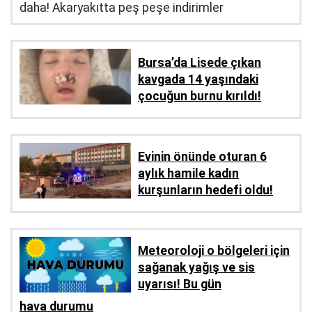
daha! Akaryakıtta peş peşe indirimler
Bursa’da Lisede çıkan
kavgada 14 yaşındaki
çocuğun burnu kırıldı!
Evinin önünde oturan 6
aylık hamile kadın
kurşunların hedefi oldu!
Meteoroloji o bölgeleri için
sağanak yağış ve sis
uyarısı! Bu gün
hava durumu