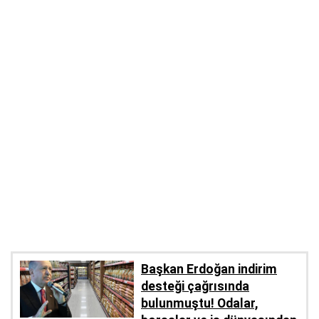
Başkan Erdoğan indirim
desteği çağrısında
bulunmuştu! Odalar,