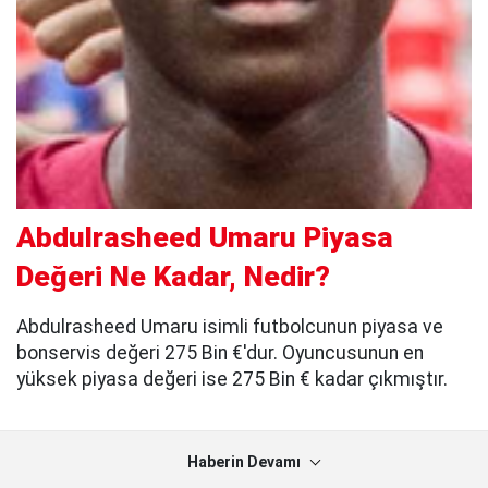
Abdulrasheed Umaru Piyasa
Değeri Ne Kadar, Nedir?
Abdulrasheed Umaru isimli futbolcunun piyasa ve
bonservis değeri 275 Bin €'dur. Oyuncusunun en
yüksek piyasa değeri ise 275 Bin € kadar çıkmıştır.
Haberin Devamı