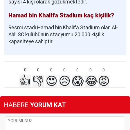
sayısı 4 kişi olarak gözükmektedir.
Hamad bin Khalifa Stadium kaç kişilik?
Resmi stadı Hamad bin Khalifa Stadium olan Al-
Ahli SC kulübünün stadyumu 20.000 kişilik
kapasiteye sahiptir.
0
0
0
0
0
0
0
👍
👎
😍
😥
😱
😂
😡
HABERE
YORUM KAT