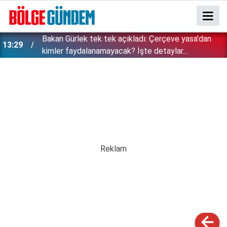
Bakan Gürlek tek tek açıkladı: Çerçeve yasa'dan
13:29
kimler faydalanamayacak? İşte detaylar...
Özgür Özel'e şok! Yüzde 50 ile kazandıkları il,
12:54
CHP'de kalıyor