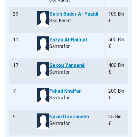
29
Saleh Bader Al-Yazidi
100 Bin
Sağ Kanat
€
11
Yazan Al-Naimat
500 Bin
Santrafor
€
17
Sekou Yansané
400 Bin
Santrafor
€
7
Fahad Khalfan
200 Bin
Santrafor
€
9
Navid Doozandeh
25 Bin
Santrafor
€