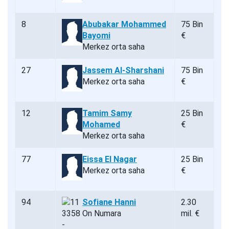
8
Abubakar Mohammed
75 Bin
Bayomi
€
Merkez orta saha
27
Jassem Al-Sharshani
75 Bin
Merkez orta saha
€
12
Tamim Samy
25 Bin
Mohamed
€
Merkez orta saha
77
Eissa El Nagar
25 Bin
Merkez orta saha
€
94
Sofiane Hanni
2.30
On Numara
mil. €