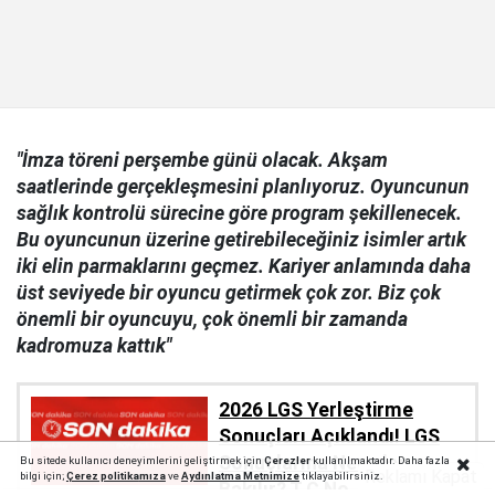
"İmza töreni perşembe günü olacak. Akşam
saatlerinde gerçekleşmesini planlıyoruz. Oyuncunun
sağlık kontrolü sürecine göre program şekillenecek.
Bu oyuncunun üzerine getirebileceğiniz isimler artık
iki elin parmaklarını geçmez. Kariyer anlamında daha
üst seviyede bir oyuncu getirmek çok zor. Biz çok
önemli bir oyuncuyu, çok önemli bir zamanda
kadromuza kattık"
2026 LGS Yerleştirme
Sonuçları Açıklandı! LGS
Sonuçlarına Nereden
Bu sitede kullanıcı deneyimlerini geliştirmek için
Çerezler
kullanılmaktadır. Daha fazla
Reklamı Kapat
bilgi için;
Çerez politika
mıza
ve
Aydınlatma Metnimize
tıklayabilirsiniz.
Bakılır? T.C No, e-Okul,