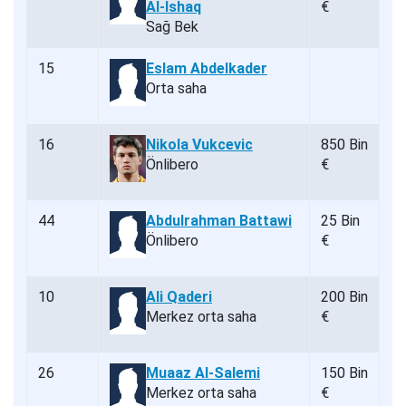
Al-Ishaq
€
Sağ Bek
15
Eslam Abdelkader
Orta saha
16
Nikola Vukcevic
850 Bin
Önlibero
€
44
Abdulrahman Battawi
25 Bin
Önlibero
€
10
Ali Qaderi
200 Bin
Merkez orta saha
€
26
Muaaz Al-Salemi
150 Bin
Merkez orta saha
€