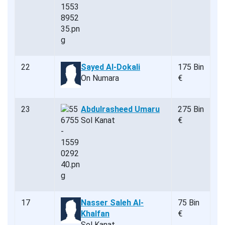
22
Sayed Al-Dokali
175 Bin
On Numara
€
23
Abdulrasheed Umaru
275 Bin
Sol Kanat
€
17
Nasser Saleh Al-
75 Bin
Khalfan
€
Sol Kanat