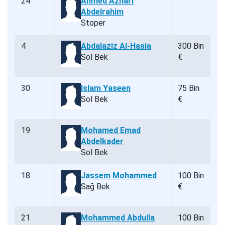
24
Ahmed Azhari
Abdelrahim
Stoper
4
Abdalaziz Al-Hasia
300 Bin
Sol Bek
€
30
Islam Yaseen
75 Bin
Sol Bek
€
19
Mohamed Emad
Abdelkader
Sol Bek
18
Jassem Mohammed
100 Bin
Sağ Bek
€
21
Mohammed Abdulla
100 Bin