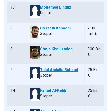
13
Mohamed Lingliz
Kaleci
6
Hossein Kanaani
2.00
Stoper
mil. €
3
Shoja Khalilzadeh
300 Bin
Stoper
€
5
Talal Abdulla Bahzad
75 Bin
Stoper
€
14
Fahad Al-Keldi
75 Bin
Stoper
€