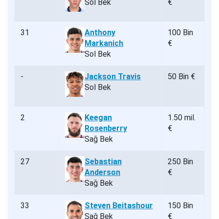
Sol Bek
€
31
Anthony
100 Bin
Markanich
€
Sol Bek
-
Jackson Travis
50 Bin €
Sol Bek
2
Keegan
1.50 mil.
Rosenberry
€
Sağ Bek
27
Sebastian
250 Bin
Anderson
€
Sağ Bek
33
Steven Beitashour
150 Bin
Sağ Bek
€