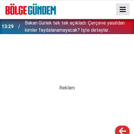
Bakan Gürlek tek tek açıkladı: Çerçeve yasa'dan
13:29
kimler faydalanamayacak? İşte detaylar...