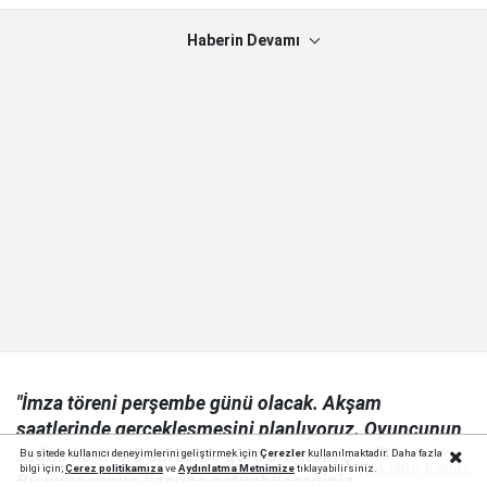
Haberin Devamı
"İmza töreni perşembe günü olacak. Akşam
saatlerinde gerçekleşmesini planlıyoruz. Oyuncunun
sağlık kontrolü sürecine göre program şekillenecek.
Bu sitede kullanıcı deneyimlerini geliştirmek için
Çerezler
kullanılmaktadır. Daha fazla
Reklamı Kapat
bilgi için;
Çerez politika
mıza
ve
Aydınlatma Metnimize
tıklayabilirsiniz.
Bu oyuncunun üzerine getirebileceğiniz isimler artık