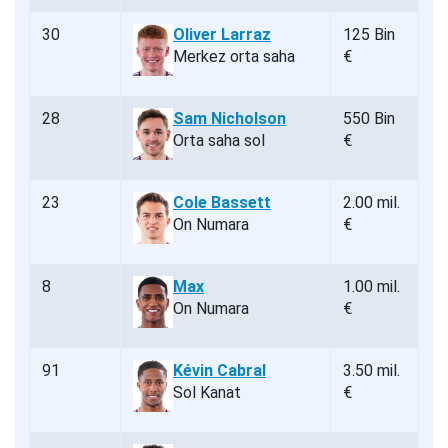
30
Oliver Larraz
125 Bin
Merkez orta saha
€
28
Sam Nicholson
550 Bin
Orta saha sol
€
23
Cole Bassett
2.00 mil.
On Numara
€
8
Max
1.00 mil.
On Numara
€
91
Kévin Cabral
3.50 mil.
Sol Kanat
€