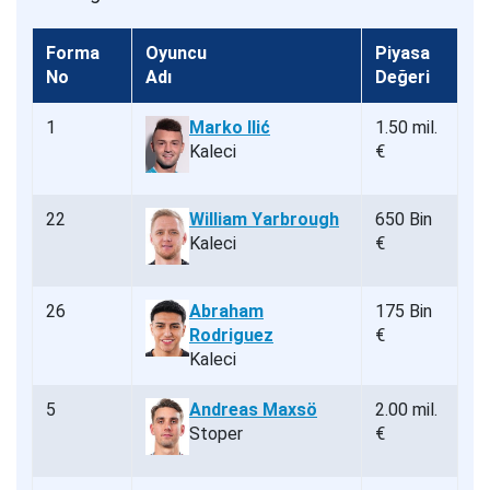
Forma
Oyuncu
Piyasa
No
Adı
Değeri
1
Marko Ilić
1.50 mil.
Kaleci
€
22
William Yarbrough
650 Bin
Kaleci
€
26
Abraham
175 Bin
Rodriguez
€
Kaleci
5
Andreas Maxsö
2.00 mil.
Stoper
€