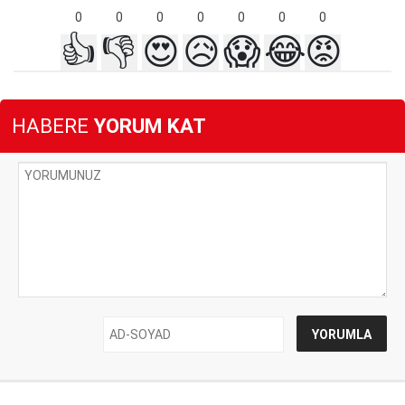
0
0
0
0
0
0
0
👍
👎
😍
😥
😱
😂
😡
HABERE
YORUM KAT