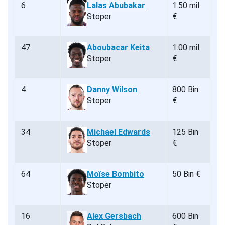
6
Lalas Abubakar
1.50 mil.
Stoper
€
47
Aboubacar Keita
1.00 mil.
Stoper
€
4
Danny Wilson
800 Bin
Stoper
€
34
Michael Edwards
125 Bin
Stoper
€
64
Moïse Bombito
50 Bin €
Stoper
16
Alex Gersbach
600 Bin