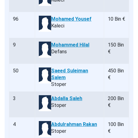
96
Mohamed Yousef
10 Bin €
Kaleci
9
Mohammed Hilal
150 Bin
Defans
€
50
Saeed Suleiman
450 Bin
Salem
€
Stoper
3
Abdalla Saleh
200 Bin
Stoper
€
4
Abdulrahman Rakan
100 Bin
Stoper
€