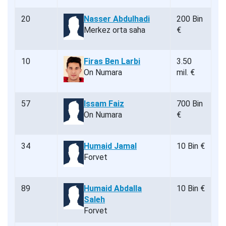
20
Nasser Abdulhadi
200 Bin
Merkez orta saha
€
10
Firas Ben Larbi
3.50
On Numara
mil. €
57
Issam Faiz
700 Bin
On Numara
€
34
Humaid Jamal
10 Bin €
Forvet
89
Humaid Abdalla
10 Bin €
Saleh
Forvet