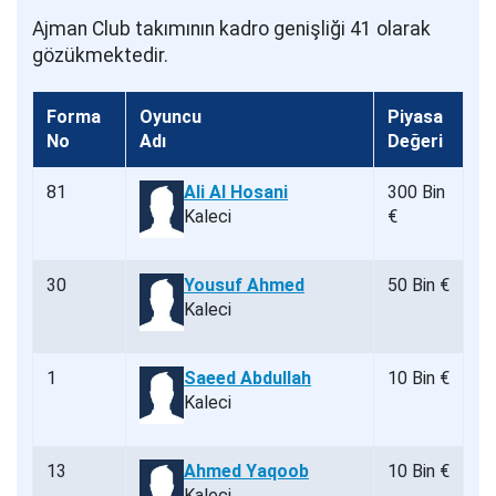
Ajman Club takımının kadro genişliği 41 olarak
gözükmektedir.
Forma
Oyuncu
Piyasa
No
Adı
Değeri
81
Ali Al Hosani
300 Bin
Kaleci
€
30
Yousuf Ahmed
50 Bin €
Kaleci
1
Saeed Abdullah
10 Bin €
Kaleci
13
Ahmed Yaqoob
10 Bin €
Kaleci