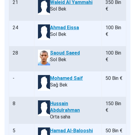
21
Waleid Al Yammahi
350 Bin
Sol Bek
€
24
Ahmad Eissa
100 Bin
Sol Bek
€
28
Saoud Saeed
100 Bin
Sol Bek
€
-
Mohamed Saif
50 Bin €
Sağ Bek
8
Hussain
150 Bin
Abdulrahman
€
Orta saha
5
Hamad Al-Balooshi
50 Bin €