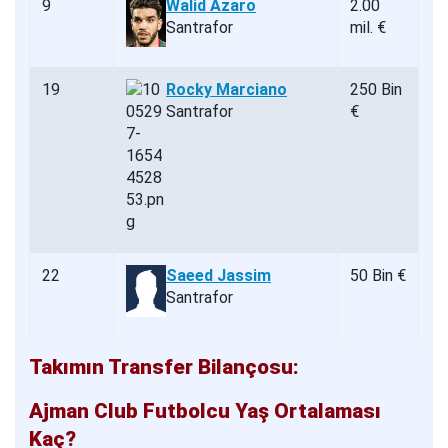
9
Walid Azaro
2.00
Santrafor
mil. €
19
Rocky Marciano
250 Bin
Santrafor
€
22
Saeed Jassim
50 Bin €
Santrafor
Takımın Transfer Bilançosu:
Ajman Club Futbolcu Yaş Ortalaması
Kaç?