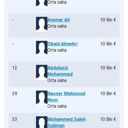
Orta saha
-
Ammar Ali
10 Bin €
Orta saha
-
Obaid Almehri
10 Bin €
Orta saha
12
Abdulaziz
10 Bin €
Mohammed
Orta saha
29
Nasser Mahmoud
10 Bin €
Noor
Orta saha
33
Mohammed Saleh
10 Bin €
Suliman