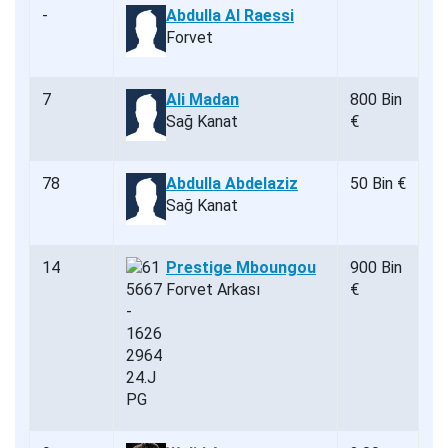
-
Abdulla Al Raessi
Forvet
7
Ali Madan
800 Bin
Sağ Kanat
€
78
Abdulla Abdelaziz
50 Bin €
Sağ Kanat
14
Prestige Mboungou
900 Bin
Forvet Arkası
€