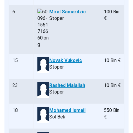
6
Miral Samardzic
100 Bin
Stoper
€
15
Novak Vukovic
10 Bin €
Stoper
23
Rashed Malallah
10 Bin €
Stoper
18
Mohamed Ismail
550 Bin
Sol Bek
€