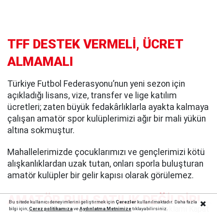
TFF DESTEK VERMELİ, ÜCRET
ALMAMALI
Türkiye Futbol Federasyonu’nun yeni sezon için
açıkladığı lisans, vize, transfer ve lige katılım
ücretleri; zaten büyük fedakârlıklarla ayakta kalmaya
çalışan amatör spor kulüplerimizi ağır bir mali yükün
altına sokmuştur.
Mahallelerimizde çocuklarımızı ve gençlerimizi kötü
alışkanlıklardan uzak tutan, onları sporla buluşturan
amatör kulüpler bir gelir kapısı olarak görülemez.
AMATÖR RUH SATILIK DEĞİLDİR!
Bu sitede kullanıcı deneyimlerini geliştirmek için
Çerezler
kullanılmaktadır. Daha fazla
Reklamı Kapat
bilgi için;
Çerez politika
mıza
ve
Aydınlatma Metnimize
tıklayabilirsiniz.