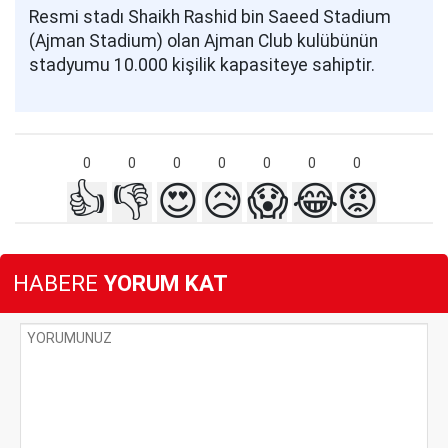
Resmi stadı Shaikh Rashid bin Saeed Stadium
(Ajman Stadium) olan Ajman Club kulübünün
stadyumu 10.000 kişilik kapasiteye sahiptir.
0
0
0
0
0
0
0
👍
👎
😍
😥
😱
😂
😡
HABERE
YORUM KAT