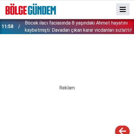
:
Böcek ilacı faciasında 8 yaşındaki Ahmet hayatını
11:58
kaybetmişti: Davadan çıkan karar vicdanları sızlattı!