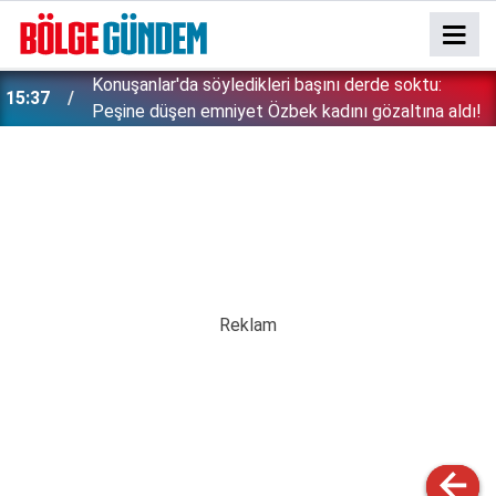
Konuşanlar'da söyledikleri başını derde soktu:
15:37
Peşine düşen emniyet Özbek kadını gözaltına aldı!