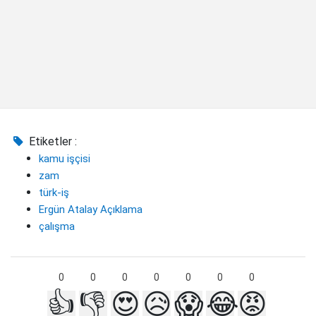
Etiketler :
kamu işçisi
zam
türk-iş
Ergün Atalay Açıklama
çalışma
0
0
0
0
0
0
0
👍
👎
😍
😥
😱
😂
😡