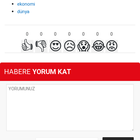
ekonomi
dünya
0
0
0
0
0
0
0
👍
👎
😍
😥
😱
😂
😡
HABERE
YORUM KAT