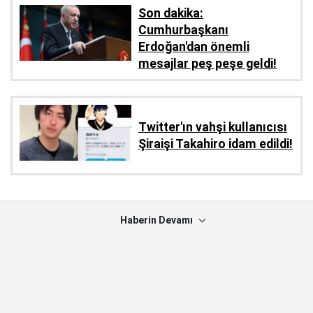
Son dakika:
Cumhurbaşkanı
Erdoğan'dan önemli
mesajlar peş peşe geldi!
Twitter'ın vahşi kullanıcısı
Şiraişi Takahiro idam edildi!
Haberin Devamı