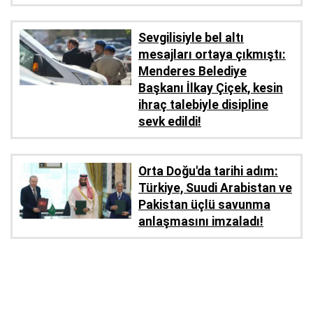
Sevgilisiyle bel altı
mesajları ortaya çıkmıştı:
Menderes Belediye
Başkanı İlkay Çiçek, kesin
ihraç talebiyle disipline
sevk edildi!
Orta Doğu'da tarihi adım:
Türkiye, Suudi Arabistan ve
Pakistan üçlü savunma
anlaşmasını imzaladı!