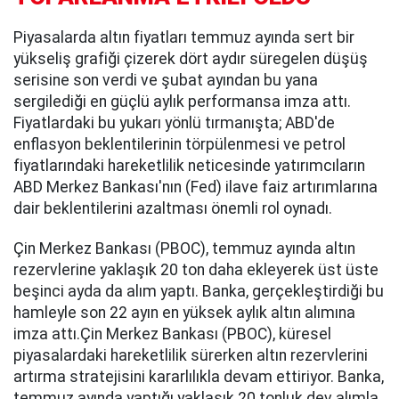
Piyasalarda altın fiyatları temmuz ayında sert bir
yükseliş grafiği çizerek dört aydır süregelen düşüş
serisine son verdi ve şubat ayından bu yana
sergilediği en güçlü aylık performansa imza attı.
Fiyatlardaki bu yukarı yönlü tırmanışta; ABD'de
enflasyon beklentilerinin törpülenmesi ve petrol
fiyatlarındaki hareketlilik neticesinde yatırımcıların
ABD Merkez Bankası'nın (Fed) ilave faiz artırımlarına
dair beklentilerini azaltması önemli rol oynadı.
Çin Merkez Bankası (PBOC), temmuz ayında altın
rezervlerine yaklaşık 20 ton daha ekleyerek üst üste
beşinci ayda da alım yaptı. Banka, gerçekleştirdiği bu
hamleyle son 22 ayın en yüksek aylık altın alımına
imza attı.Çin Merkez Bankası (PBOC), küresel
piyasalardaki hareketlilik sürerken altın rezervlerini
artırma stratejisini kararlılıkla devam ettiriyor. Banka,
temmuz ayında yaptığı yaklaşık 20 tonluk dev alımla