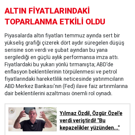
ALTIN FİYATLARINDAKİ
TOPARLANMA ETKİLİ OLDU
Piyasalarda altın fiyatları temmuz ayında sert bir
yükseliş grafiği çizerek dört aydır süregelen düşüş
serisine son verdi ve şubat ayından bu yana
sergilediği en güçlü aylık performansa imza attı.
Fiyatlardaki bu yukarı yönlü tırmanışta; ABD'de
enflasyon beklentilerinin törpülenmesi ve petrol
fiyatlarındaki hareketlilik neticesinde yatırımcıların
ABD Merkez Bankası'nın (Fed) ilave faiz artırımlarına
dair beklentilerini azaltması önemli rol oynadı.
Yılmaz Özdil, Özgür Özel'e
verdi veriştirdi! ''Bu
kepazelikler yüzünden..."