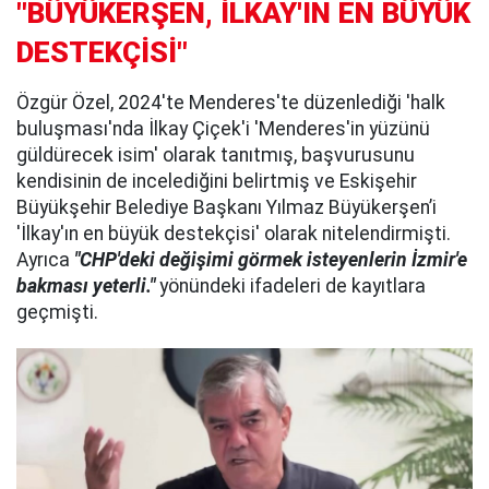
"BÜYÜKERŞEN, İLKAY'IN EN BÜYÜK
DESTEKÇİSİ"
Özgür Özel, 2024'te Menderes'te düzenlediği 'halk
buluşması'nda İlkay Çiçek'i 'Menderes'in yüzünü
güldürecek isim' olarak tanıtmış, başvurusunu
kendisinin de incelediğini belirtmiş ve Eskişehir
Büyükşehir Belediye Başkanı Yılmaz Büyükerşen’i
'İlkay'ın en büyük destekçisi' olarak nitelendirmişti.
Ayrıca
"CHP'deki değişimi görmek isteyenlerin İzmir'e
bakması yeterli."
yönündeki ifadeleri de kayıtlara
geçmişti.