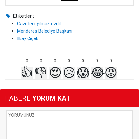
Etiketler :
Gazeteci yılmaz özdil
Menderes Belediye Başkanı
İlkay Çiçek
0
0
0
0
0
0
0
👍
👎
😍
😥
😱
😂
😡
HABERE
YORUM KAT