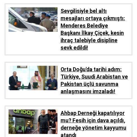
Sevgilisiyle bel altı
mesajları ortaya çıkmıştı:
Menderes Belediye
Başkanı İlkay Çiçek, kesin
ihraç talebiyle disipline
sevk edildi!
Orta Doğu'da tarihi adım:
Türkiye, Suudi Arabistan ve
Pakistan üçlü savunma
anlaşmasını imzaladı!
Ahbap Derneği kapatılıyor
mu? Fesih için dava açıldı,
derneğe yönetim kayyumu
atandı