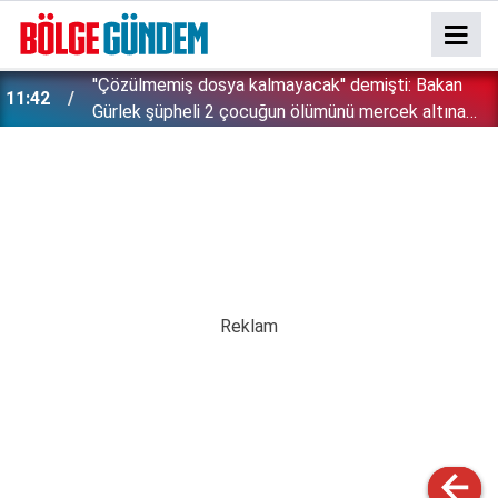
''Çözülmemiş dosya kalmayacak'' demişti: Bakan
11:42
!
Gürlek şüpheli 2 çocuğun ölümünü mercek altına
aldı!