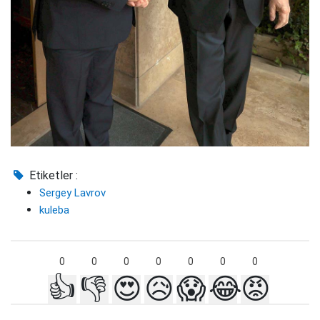
Etiketler :
Sergey Lavrov
kuleba
0
0
0
0
0
0
0
👍
👎
😍
😥
😱
😂
😡