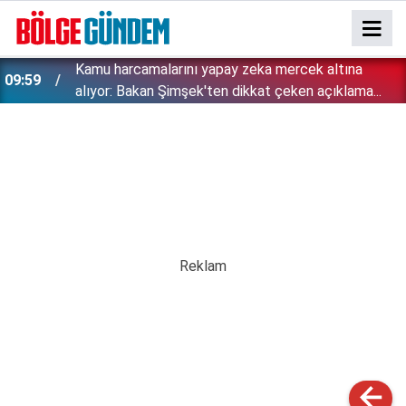
Kamu harcamalarını yapay zeka mercek altına
09:59
alıyor: Bakan Şimşek'ten dikkat çeken açıklama...
Şehit aileleri ve gaziler için önemli düzenleme:
09:48
TBMM'de yasalaştı!