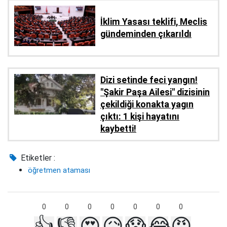
İklim Yasası teklifi, Meclis
gündeminden çıkarıldı
Dizi setinde feci yangın!
"Şakir Paşa Ailesi" dizisinin
çekildiği konakta yagın
çıktı: 1 kişi hayatını
kaybetti!
Etiketler :
öğretmen ataması
0
0
0
0
0
0
0
👍
👎
😍
😥
😱
😂
😡