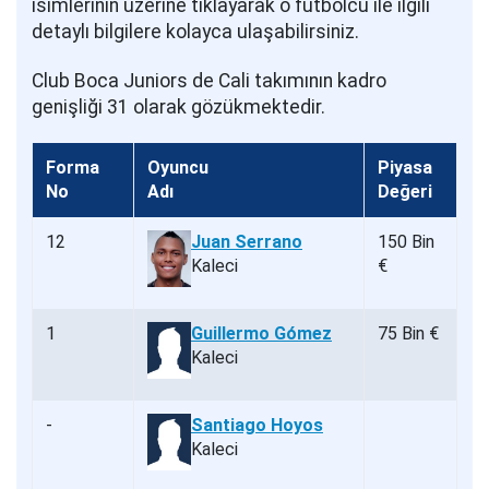
isimlerinin üzerine tıklayarak o futbolcu ile ilgili
detaylı bilgilere kolayca ulaşabilirsiniz.
Club Boca Juniors de Cali takımının kadro
genişliği 31 olarak gözükmektedir.
Forma
Oyuncu
Piyasa
No
Adı
Değeri
12
Juan Serrano
150 Bin
Kaleci
€
1
Guillermo Gómez
75 Bin €
Kaleci
-
Santiago Hoyos
Kaleci