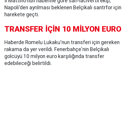
Il Mattino'nun haberine göre sarı-lacivertli ekip,
Napoli'den ayrılması beklenen Belçikalı santrfor için
harekete geçti.
TRANSFER İÇİN 10 MİLYON EURO
Haberde Romelu Lukaku'nun transferi için gereken
rakama da yer verildi. Fenerbahçe'nin Belçikalı
golcüyü 10 milyon euro karşılığında transfer
edebileceği belirtildi.