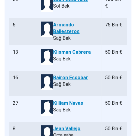
Sol Bek
€
6
Armando
75 Bin €
Ballesteros
Sağ Bek
13
Klisman Cabrera
50 Bin €
Sağ Bek
16
Bairon Escobar
50 Bin €
Sağ Bek
27
Killiam Navas
50 Bin €
Sağ Bek
8
Jean Vallejo
50 Bin €
Orta saha