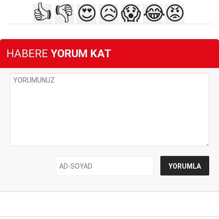
👍
👎
😍
😥
😱
😂
😡
HABERE
YORUM KAT