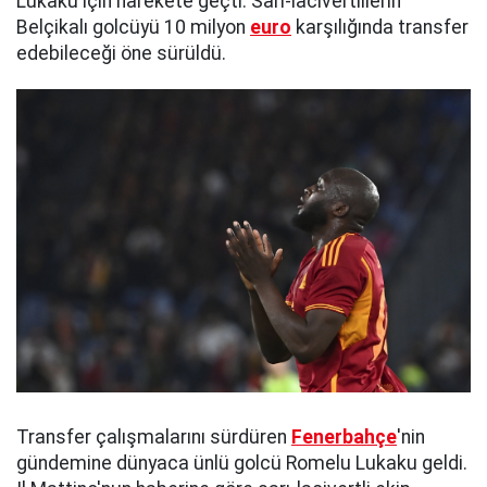
Lukaku için harekete geçti. Sarı-lacivertlilerin
Belçikalı golcüyü 10 milyon
euro
karşılığında transfer
edebileceği öne sürüldü.
Transfer çalışmalarını sürdüren
Fenerbahçe
'nin
gündemine dünyaca ünlü golcü Romelu Lukaku geldi.