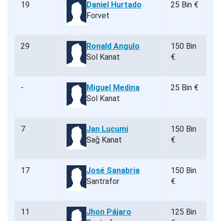
19
Daniel Hurtado
25 Bin €
Forvet
29
Ronald Angulo
150 Bin
Sol Kanat
€
-
Miguel Medina
25 Bin €
Sol Kanat
7
Jan Lucumi
150 Bin
Sağ Kanat
€
17
José Sanabria
150 Bin
Santrafor
€
11
Jhon Pájaro
125 Bin