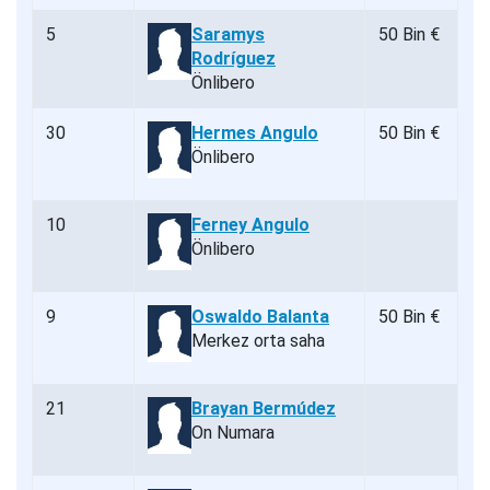
5
Saramys
50 Bin €
Rodríguez
Önlibero
30
Hermes Angulo
50 Bin €
Önlibero
10
Ferney Angulo
Önlibero
9
Oswaldo Balanta
50 Bin €
Merkez orta saha
21
Brayan Bermúdez
On Numara