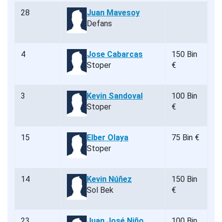
28
Juan Mavesoy
Defans
4
Jose Cabarcas
150 Bin
Stoper
€
3
Kevin Sandoval
100 Bin
Stoper
€
15
Elber Olaya
75 Bin €
Stoper
14
Kevin Núñez
150 Bin
Sol Bek
€
23
Juan José Niño
100 Bin