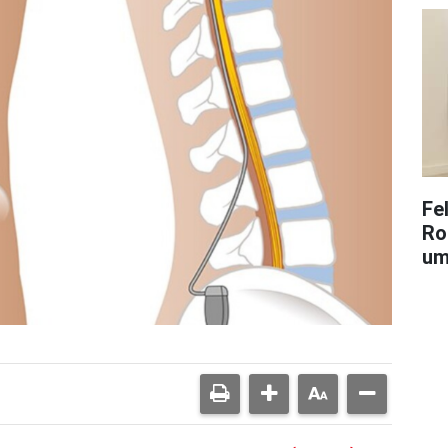
Fe
Ro
um