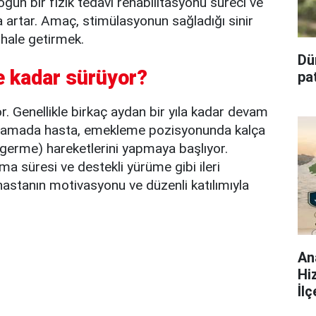
oğun bir fizik tedavi rehabilitasyonu süreci ve
 artar. Amaç, stimülasyonun sağladığı sinir
r hale getirmek.
Dü
e kadar sürüyor?
pa
. Genellikle birkaç aydan bir yıla kadar devam
k aşamada hasta, emekleme pozisyonunda kalça
germe) hareketlerini yapmaya başlıyor.
 süresi ve destekli yürüme gibi ileri
hastanın motivasyonu ve düzenli katılımıyla
An
Hi
İl