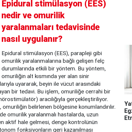
Epidural stimülasyon (EES)
nedir ve omurilik
yaralanmaları tedavisinde
nasıl uygulanır?
Epidural stimülasyon (EES), parapleji gibi
omurilik yaralanmalarına bağlı gelişen felç
durumlarında etkili bir yöntem. Bu yöntem,
omuriliğin alt kısmında yer alan sinir
larıyla uyararak, beyin ile vücut arasındaki
yan bir tedavi. Bu işlem, omuriliğe cerrahi bir
nörostimülatör) aracılığıyla gerçekleştiriliyor.
Ya
tlar, omuriliğin belirlenen bölgesine konumlandırılır.
Eg
nde omurilik yaralanmalı hastalarda, uzun
Et
en aktif hale gelmesi, denge kontrolünün
tonom fonksiyonların geri kazanılması