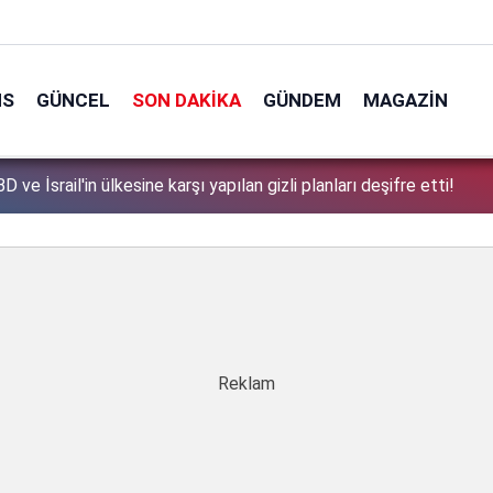
NS
GÜNCEL
SON DAKIKA
GÜNDEM
MAGAZIN
 ve İsrail'in ülkesine karşı yapılan gizli planları deşifre etti!
tek tek açıkladı: Çerçeve yasa'dan kimler faydalanamayacak?
1