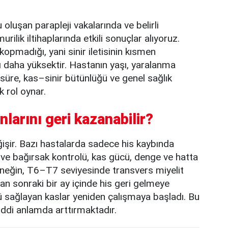
oluşan parapleji vakalarında ve belirli
rilik iltihaplarında etkili sonuçlar alıyoruz.
opmadığı, yani sinir iletisinin kısmen
ı daha yüksektir. Hastanın yaşı, yaralanma
süre, kas–sinir bütünlüğü ve genel sağlık
k rol oynar.
larını geri kazanabilir?
işir. Bazı hastalarda sadece his kaybında
 ve bağırsak kontrolü, kas gücü, denge ve hatta
rneğin, T6–T7 seviyesinde transvers miyelit
tan sonraki bir ay içinde his geri gelmeye
ü sağlayan kaslar yeniden çalışmaya başladı. Bu
ciddi anlamda arttırmaktadır.