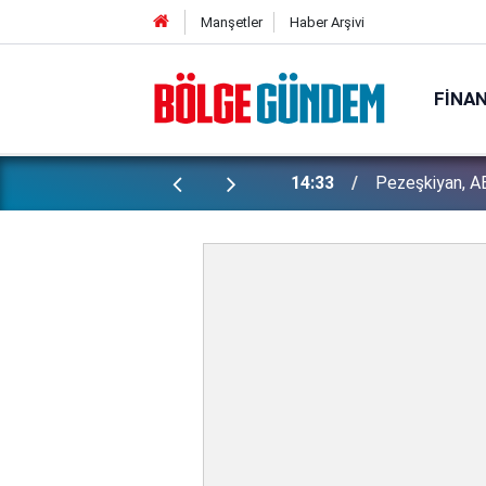
Manşetler
Haber Arşivi
FINA
14:33
Pezeşkiyan, ABD
Bakan Gürlek 
13:29
İşte detaylar...