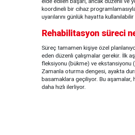
elde edilen başarı, ancak düzenli ve y
koordineli bir cihaz programlamasıyla
uyarılarını günlük hayatta kullanılabili
Rehabilitasyon süreci n
Süreç tamamen kişiye özel planlanıyor
eden düzenli çalışmalar gerekir. İl
fleksiyonu (bükme) ve ekstansiyonu (
Zamanla oturma dengesi, ayakta durma
basamaklara geçiliyor. Bu aşamalar, 
daha hızlı ilerliyor.