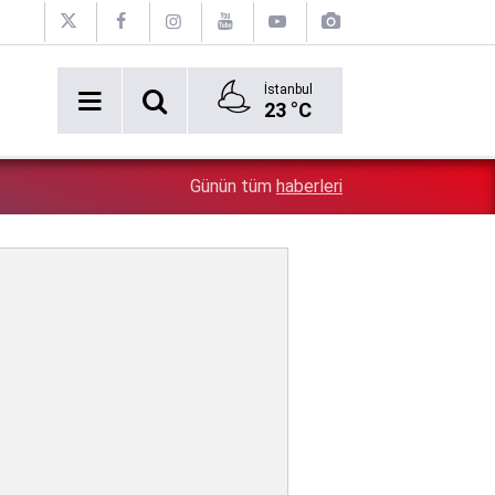
İstanbul
23 °C
2:54
Özgür Özel'e şok! Yüzde 50 ile kazandıkları il, CHP'de k
Günün tüm
haberleri