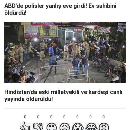
ABD'de polisler yanlış eve girdi! Ev sahibini
öldürdü!
Hindistan'da eski milletvekili ve kardeşi canlı
yayında öldürüldü!
0
0
0
0
0
0
0
👍
👎
😍
😥
😱
😂
😡