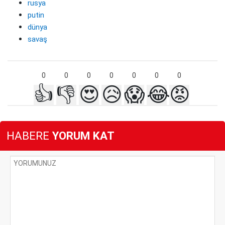
rusya
putin
dünya
savaş
0
0
0
0
0
0
0
👍
👎
😍
😥
😱
😂
😡
HABERE
YORUM KAT