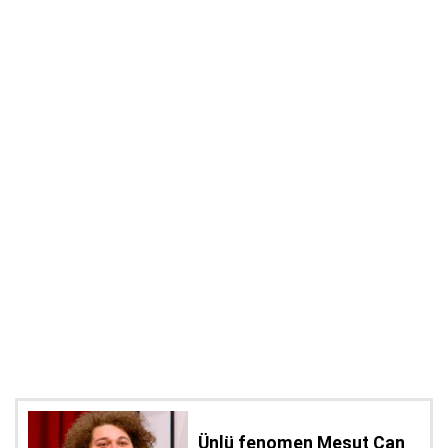
Ünlü fenomen Mesut Can