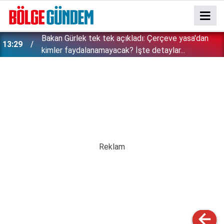
Bakan Gürlek tek tek açıkladı: Çerçeve yasa'dan
13:29
kimler faydalanamayacak? İşte detaylar...