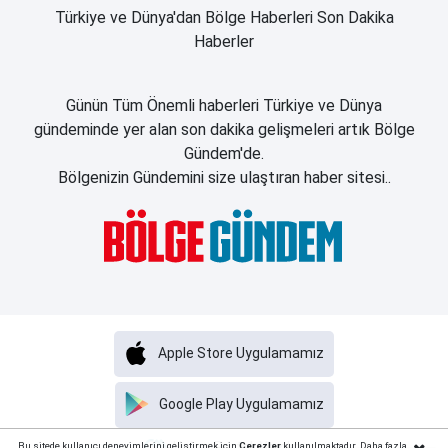
Türkiye ve Dünya'dan Bölge Haberleri Son Dakika
Haberler
Günün Tüm Önemli haberleri Türkiye ve Dünya
gündeminde yer alan son dakika gelişmeleri artık Bölge
Gündem'de.
Bölgenizin Gündemini size ulaştıran haber sitesi..
Apple Store Uygulamamız
Google Play Uygulamamız
Haber Portalı Yazılımı
Bu sitede kullanıcı deneyimlerini geliştirmek için
Çerezler
kullanılmaktadır. Daha fazla