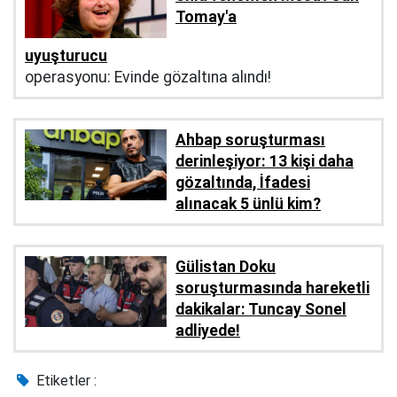
Tomay'a
uyuşturucu
operasyonu: Evinde gözaltına alındı!
Ahbap soruşturması
derinleşiyor: 13 kişi daha
gözaltında, İfadesi
alınacak 5 ünlü kim?
Gülistan Doku
soruşturmasında hareketli
dakikalar: Tuncay Sonel
adliyede!
Etiketler :